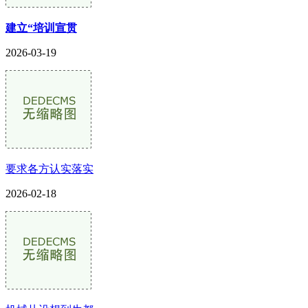
建立“培训宣贯
2026-03-19
要求各方认实落实
2026-02-18