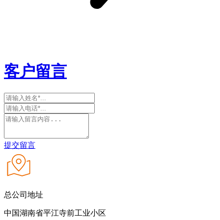
客户留言
提交留言
总公司地址
中国湖南省平江寺前工业小区