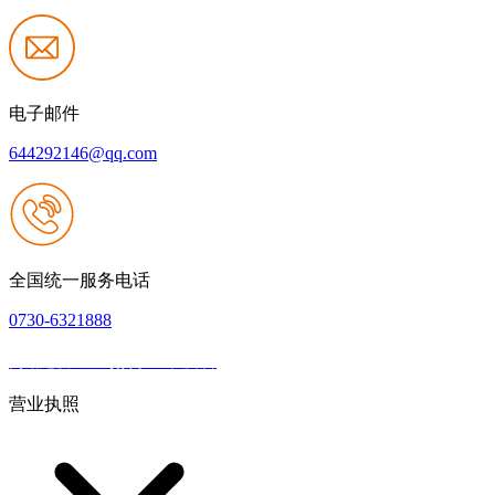
电子邮件
644292146@qq.com
全国统一服务电话
0730-6321888
网站建设：壹号娱乐NG大舞台
|
网站地图
本网站支持IPV6
营业执照