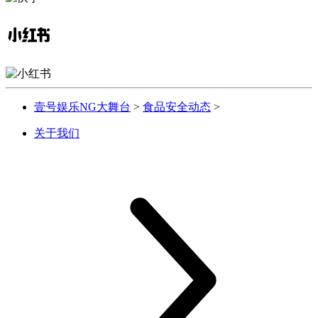
壹号娱乐NG大舞台
>
食品安全动态
>
关于我们