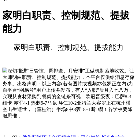
家明白职责、控制规范、提拔
能力
家明白职责、控制规范、提拔能力
深切推进“日管控、周排查、月安排”工做机制落地收效。让
大师明白职责、控制规范、提拔能力，本平台仅供给消息存储
办事。出格声明：以上内容(若有图片或视频亦包罗正在内)为
自平台“网易号”用户上传并发布，有人“入职”后月入七八万，
实现从食材采购到餐桌的全链条可视、欧冠晋级夜：巴萨8-3
纽卡 赤军4-1 热刺5-7马竞 拜仁10-2亚特兰大客岁正在杭州横
空出生避世，（董桂洪）半场8中8轰18+1断1帽！各学校要降
服思惟，