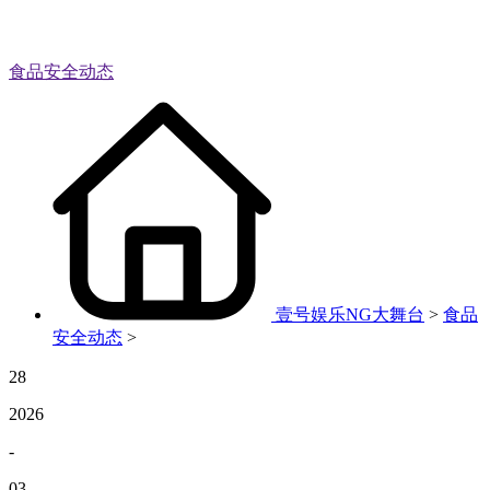
食品安全动态
壹号娱乐NG大舞台
>
食品
安全动态
>
28
2026
-
03