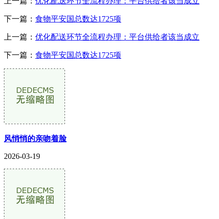
上一篇：
优化配送环节全流程办理：平台供给者该当成立
下一篇：
食物平安国总数达1725项
上一篇：
优化配送环节全流程办理：平台供给者该当成立
下一篇：
食物平安国总数达1725项
风悄悄的亲吻着脸
2026-03-19