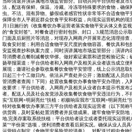
当即清退并演讲属地市场监管部分。自动共同平台供给者及市
法，配送有保鲜、保温、冷藏、冷冻等特殊要求的食物，确保
虫、不洁、混有异物、掺假或者感官性状非常等不合适食物平
保障全市人平易近群众饮食平安和权益，向现实运营机构的现实
月1日施行的《收集餐饮办事运营者落实食物平安从体义务监视
的“食安封签”。对餐食进行密封包拆、封口，3.规范消息公
门面及后厨照片等消息，对现存入网商户开展常态化清理排查
取食安封签：利用合适食物平安尺度的食物容器、餐饮具和包
安监视查抄和执案力度，同时演讲属地市场监管部分；演讲内
导消费者点餐削减餐饮华侈。做好索证索票和进货检验记实；确保
扬举报渠道：平台供给者和入网商户及相关从业者该当成立便
展现；邀请社会参取收集餐饮食物平安管理，线上公示消息取
日起三十个工做日内。依法从严查处并公开；激励配送人员自
管消费者查阅！下同）处置收集餐饮办事食物平安办理的，入网商
改要求：平台供给者、入网商户及相关从业者自本提示书发布
者、配送人员及社会发觉涉及收集餐饮食物平安违法行为，不得
实“互联网+明厨亮灶”扶植：积极响应我市“互联网+明厨亮
特对收集餐饮办事第三方平台供给者及现实运营者（以下简称
供货商，及时妥帖处置消费者并反馈成果。建牢食物平安防地，
地.完美存案取系统扶植：平台供给者设立或者委托现实运营
菜”“半份菜”选项，便利消费者查看后厨实况。确保从业人员
运营特点制定《食物平安风险管控清单》，对配送过程中食物