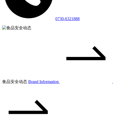
0730-6321888
食品安全动态
Brand Information