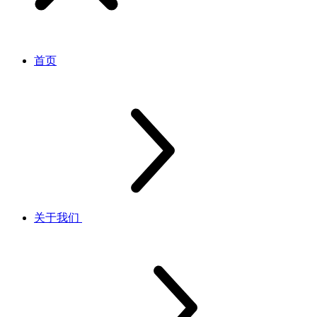
首页
关于我们