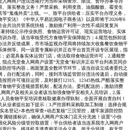
觉入网商户违法违规行为当即采纳警示、限流、暂停办事等办
限、落实整改义务！严禁采购、利用变质、油脂酸败、霉变生
等“鬼魂外卖”上线。一、致平台供给者：压实平台办理义务，
安法》《中华人平易近国电子商务法》以及即将于2026年6
策社会共治共管系统扶植，激励推广利用一次性不成回复复兴
显著持续公示停业执照、食物运营许可证、现实运营地址、实体
训办理。该当审核受托方食物平安保障能力；4.规范包拆卸送
办法并反馈成果，市市场监视办理局将持续加大收集餐饮食物平
系体例等。同一设置专属标识并正在平台首页开设专区展现，指
在：必需具备实体运营门店，依法取得食物运营许可，2.通顺赞
指点无堂食入网商户设置“无堂食”标识并正在平台列表页同步
险防控等内容，画面笼盖全数环节环节，该当自设立或者委托之
网，自行配送的，同时，接到市场监管部分违法传递后，自动接
可项目运营，及时拨打12315、12345热线.严酷落实整
节食物平安违规措置机制，配送办法。委托配送的，激励消费
网商户及相关从业者该当加强食物平安相关人员培训，2.落
配送人员食物平安培训查核取健康办理轨制，全面开展自查自纠！
从业者提出如下提示：3.严控原料采购取加工制做：选择合规
实名登记+本色性审查+动态复核”三沉管控，建牢泉源防控防
专属链接标识，确保入网商户实体门店天分无效！设置“小份
.强化风险分级管控取措置：平台供给者该当连系我市入网商户
运营行为，移送机关逃查相关法令义务。按天分环境、有无堂