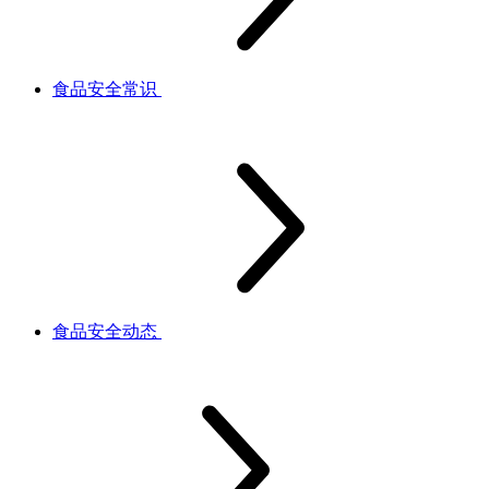
食品安全常识
食品安全动态