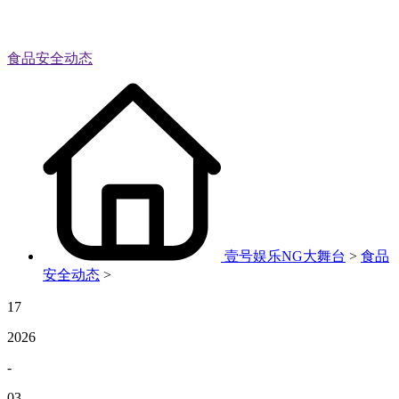
食品安全动态
壹号娱乐NG大舞台
>
食品
安全动态
>
17
2026
-
03