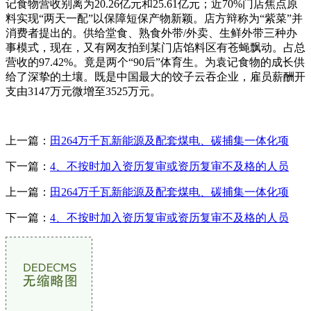
记食物营收别离为20.26亿元和25.61亿元；近70%门店焦点原
料实现“两天一配”以保障短保产物新颖。店方辩称为“紫菜”并
消费者提出的。供给堂食、熟食外带/外卖、生鲜外带三种办
事模式，现在，又有网友拍到某门店馅料区有苍蝇飘动。占总
营收的97.42%。竟是两个“90后”体育生。为袁记食物的成长供
给了深挚的土壤。既是中国最大的饺子云吞企业，雇员薪酬开
支由3147万元微增至3525万元。
上一篇：
田264万千瓦新能源及配套煤电、碳捕集一体化项
下一篇：
4、不按时加入资历复审或资历复审不及格的人员
上一篇：
田264万千瓦新能源及配套煤电、碳捕集一体化项
下一篇：
4、不按时加入资历复审或资历复审不及格的人员