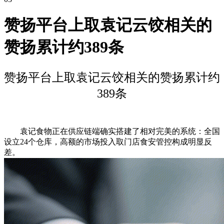
赞扬平台上取袁记云饺相关的
赞扬累计约389条
赞扬平台上取袁记云饺相关的赞扬累计约
389条
袁记食物正在供应链端确实搭建了相对完美的系统：全国
设立24个仓库，高额的市场投入取门店食安管控构成明显反
差。