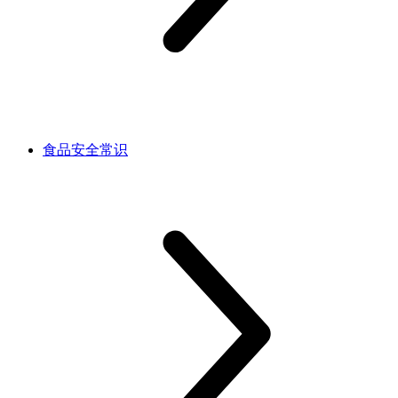
食品安全常识