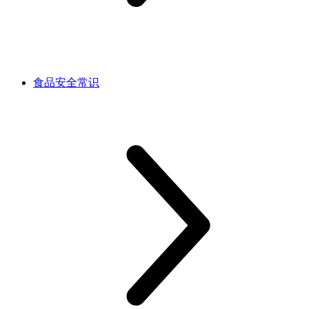
食品安全常识