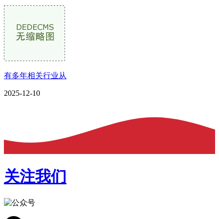
有多年相关行业从
2025-12-10
关注我们