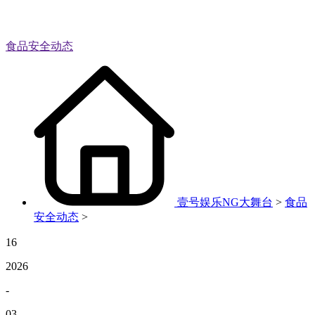
食品安全动态
壹号娱乐NG大舞台
>
食品
安全动态
>
16
2026
-
03