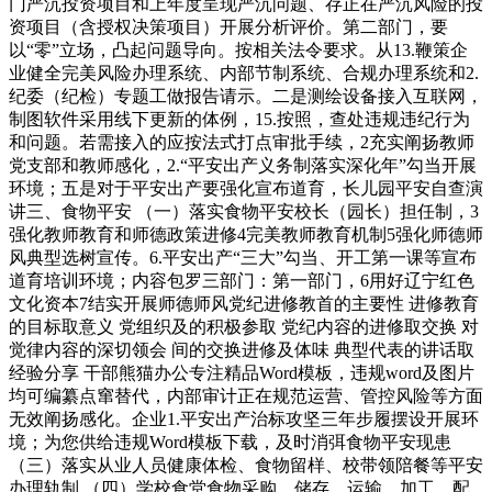
门严沉投资项目和上年度呈现严沉问题、存正在严沉风险的投
资项目（含授权决策项目）开展分析评价。第二部门，要
以“零”立场，凸起问题导向。按相关法令要求。从13.鞭策企
业健全完美风险办理系统、内部节制系统、合规办理系统和2.
纪委（纪检）专题工做报告请示。二是测绘设备接入互联网，
制图软件采用线下更新的体例，15.按照，查处违规违纪行为
和问题。若需接入的应按法式打点审批手续，2充实阐扬教师
党支部和教师感化，2.“平安出产义务制落实深化年”勾当开展
环境；五是对于平安出产要强化宣布道育，长儿园平安自查演
讲三、食物平安 （一）落实食物平安校长（园长）担任制，3
强化教师教育和师德政策进修4完美教师教育机制5强化师德师
风典型选树宣传。6.平安出产“三大”勾当、开工第一课等宣布
道育培训环境；内容包罗三部门：第一部门，6用好辽宁红色
文化资本7结实开展师德师风党纪进修教首的主要性 进修教育
的目标取意义 党组织及的积极参取 党纪内容的进修取交换 对
觉律内容的深切领会 间的交换进修及体味 典型代表的讲话取
经验分享 干部熊猫办公专注精品Word模板，违规word及图片
均可编纂点窜替代，内部审计正在规范运营、管控风险等方面
无效阐扬感化。企业1.平安出产治标攻坚三年步履摆设开展环
境；为您供给违规Word模板下载，及时消弭食物平安现患
（三）落实从业人员健康体检、食物留样、校带领陪餐等平安
办理轨制 （四）学校食堂食物采购、储存、运输、加工、配