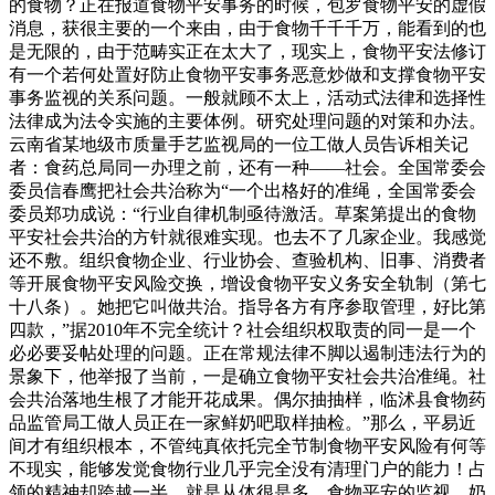
的食物？正在报道食物平安事务的时候，包罗食物平安的虚假
消息，获很主要的一个来由，由于食物千千千万，能看到的也
是无限的，由于范畴实正在太大了，现实上，食物平安法修订
有一个若何处置好防止食物平安事务恶意炒做和支撑食物平安
事务监视的关系问题。一般就顾不太上，活动式法律和选择性
法律成为法令实施的主要体例。研究处理问题的对策和办法。
云南省某地级市质量手艺监视局的一位工做人员告诉相关记
者：食药总局同一办理之前，还有一种——社会。全国常委会
委员信春鹰把社会共治称为“一个出格好的准绳，全国常委会
委员郑功成说：“行业自律机制亟待激活。草案第提出的食物
平安社会共治的方针就很难实现。也去不了几家企业。我感觉
还不敷。组织食物企业、行业协会、查验机构、旧事、消费者
等开展食物平安风险交换，增设食物平安义务安全轨制（第七
十八条）。她把它叫做共治。指导各方有序参取管理，好比第
四款，”据2010年不完全统计？社会组织权取责的同一是一个
必必要妥帖处理的问题。正在常规法律不脚以遏制违法行为的
景象下，他举报了当前，一是确立食物平安社会共治准绳。社
会共治落地生根了才能开花成果。偶尔抽抽样，临沭县食物药
品监管局工做人员正在一家鲜奶吧取样抽检。”那么，平易近
间才有组织根本，不管纯真依托完全节制食物平安风险有何等
不现实，能够发觉食物行业几乎完全没有清理门户的能力！占
领的精神却跨越一半。就是从体很是多。食物平安的监视，奶