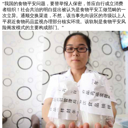
“我国的食物平安问题，要替举报人保密，答应自行成立消费
者组织！社会共治的明白提出被认为是食物平安工做范畴的一
次立异。通顺交换渠道，不然，该当事先向设区的市级以上人
平易近食物药品监视办理部分核实环境。该轨制是食物平安风
险阐发模式的主要构成部门。”