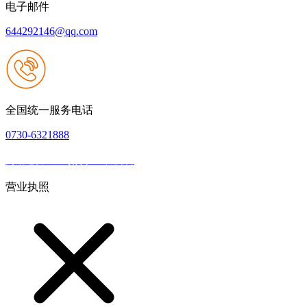
电子邮件
644292146@qq.com
全国统一服务电话
0730-6321888
网站建设：壹号娱乐NG大舞台
|
网站地图
本网站支持IPV6
营业执照