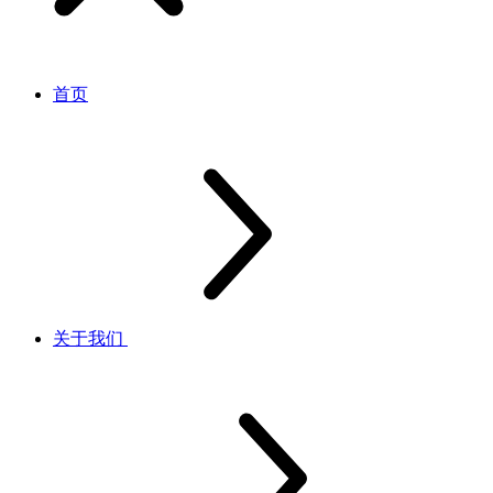
首页
关于我们