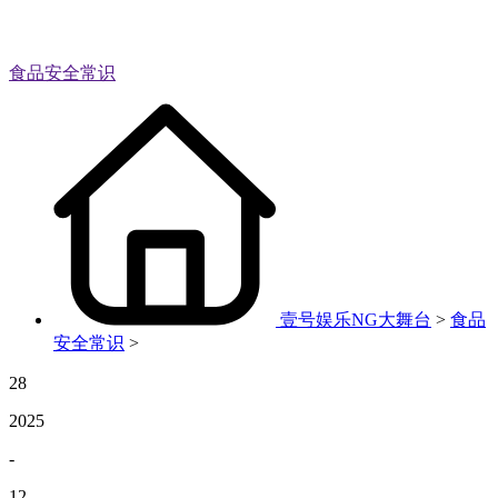
食品安全常识
壹号娱乐NG大舞台
>
食品
安全常识
>
28
2025
-
12