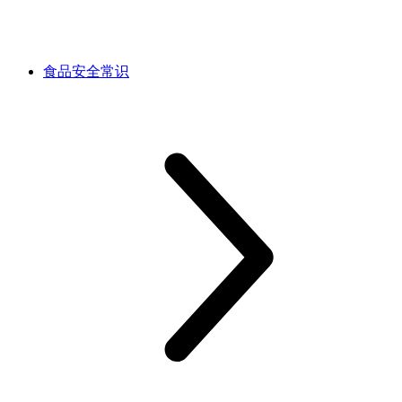
食品安全常识