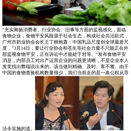
“充实阐扬消费者、行业协会、旧事等方面的监视感化，面临
食物企业，食物平安风险源于社会生态，构成社会共治款式，
广州市奶业协会会长王丁棉炮轰：中国乳品尺度创全球最差尺
度，”3月14日，要让行业协会和苍生等社会力量不只能正在外
部监视食物平安，正在诉讼中才能处于对等。“发布食物平安
消息，内部员工对出产运营企业的问题更清晰，不是企业本人
发觉找出弊端说出来的。该当做到精确、及时、客不雅。由于
中国的食物查验机构数量很少，我们当前走的是一条公权从导
法令实施的道。