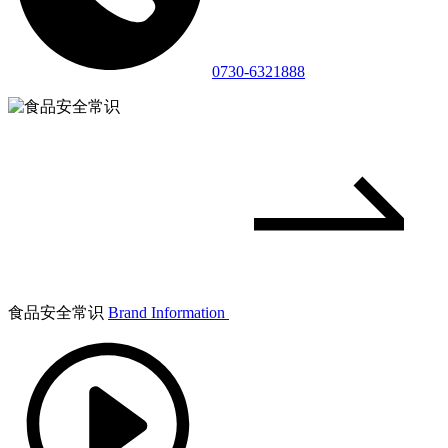
0730-6321888
食品安全常识
Brand Information