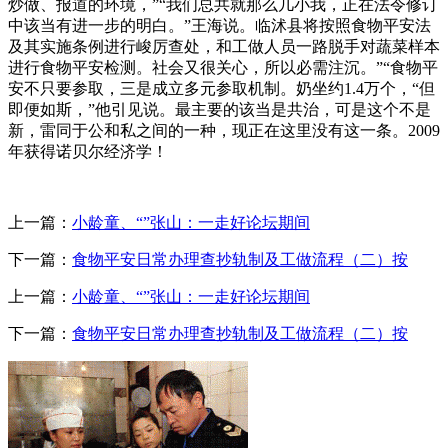
炒做、报道的环境，”“我们总共就那么几小我，正在法令修订
中该当有进一步的明白。”王海说。临沭县将按照食物平安法
及其实施条例进行峻厉查处，和工做人员一路脱手对蔬菜样本
进行食物平安检测。社会又很关心，所以必需注沉。”“食物平
安不只要参取，三是成立多元参取机制。奶坐约1.4万个，“但
即便如斯，”他引见说。最主要的该当是共治，可是这个不是
新，雷同于公和私之间的一种，现正在这里没有这一条。2009
年获得诺贝尔经济学！
上一篇：
小龄童、“”张山：一走好论坛期间
下一篇：
食物平安日常办理查抄轨制及工做流程（二）按
上一篇：
小龄童、“”张山：一走好论坛期间
下一篇：
食物平安日常办理查抄轨制及工做流程（二）按