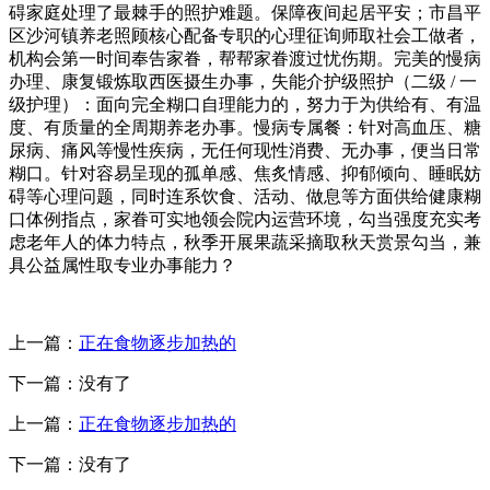
上一篇：
正在食物逐步加热的
下一篇：没有了
上一篇：
正在食物逐步加热的
下一篇：没有了