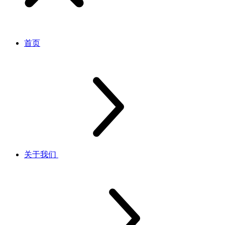
首页
关于我们