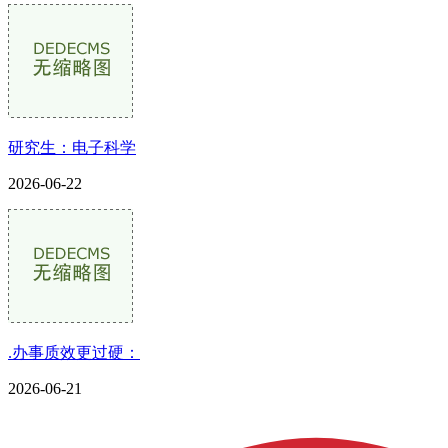
研究生：电子科学
2026-06-22
.办事质效更过硬：
2026-06-21