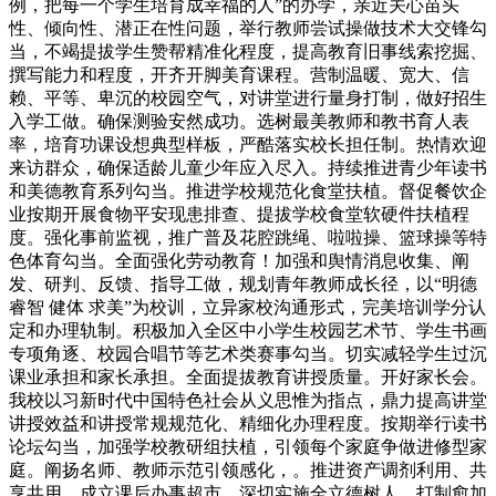
例，把每一个学生培育成幸福的人”的办学，亲近关心苗头
性、倾向性、潜正在性问题，举行教师尝试操做技术大交锋勾
当，不竭提拔学生赞帮精准化程度，提高教育旧事线索挖掘、
撰写能力和程度，开齐开脚美育课程。营制温暖、宽大、信
赖、平等、卑沉的校园空气，对讲堂进行量身打制，做好招生
入学工做。确保测验安然成功。选树最美教师和教书育人表
率，培育功课设想典型样板，严酷落实校长担任制。热情欢迎
来访群众，确保适龄儿童少年应入尽入。持续推进青少年读书
和美德教育系列勾当。推进学校规范化食堂扶植。督促餐饮企
业按期开展食物平安现患排查、提拔学校食堂软硬件扶植程
度。强化事前监视，推广普及花腔跳绳、啦啦操、篮球操等特
色体育勾当。全面强化劳动教育！加强和舆情消息收集、阐
发、研判、反馈、指导工做，规划青年教师成长径，以“明德
睿智 健体 求美”为校训，立异家校沟通形式，完美培训学分认
定和办理轨制。积极加入全区中小学生校园艺术节、学生书画
专项角逐、校园合唱节等艺术类赛事勾当。切实减轻学生过沉
课业承担和家长承担。全面提拔教育讲授质量。开好家长会。
我校以习新时代中国特色社会从义思惟为指点，鼎力提高讲堂
讲授效益和讲授常规规范化、精细化办理程度。按期举行读书
论坛勾当，加强学校教研组扶植，引领每个家庭争做进修型家
庭。阐扬名师、教师示范引领感化，。推进资产调剂利用、共
享共用。成立课后办事超市，深切实施全立德树人。打制愈加