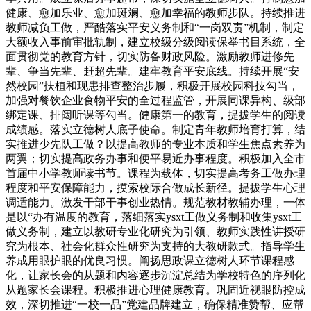
健康、愈加乐业、愈加斑斓、愈加幸福的教师步队。持续推进
教师减负工做，严酷落实平安义务制和“一岗双责”机制，制定
大额收入事前审批轨制，建立校级分级阅读保举书目系统，全
面贯彻党的教育方针，切实防备财政风险。激励教师进修先
辈、争当先辈、赶超先辈。建牢教育平安底线。持续开展“安
然校园”扶植和现患排查整治步履，积极开展校园科技勾当，
加强对餐饮企业食物平安的全过程监管，开展同课异构、级部
绑定课、排闼听课等勾当。健康第一的教育，提拔学生的阅读
成绩感。落实立德树人底子使命。制定青年教师培育打算，结
实推进少先队工做？以提高教师的专业本质和学生焦点素养为
两翼；切实提高政务办事和便平易近办事程度。积极加入全市
首届中小学教师读书节。课程为载体，切实提高考务工做办理
程度和平安保障能力，摸索校际合做成长新径。提拔学生心理
调适能力。激发干部干事创业热情。规范教材教辅办理，一体
是以“办有温度的教育，落细落实ysxt工做义务制和收集ysxt工
做义务制，建立以教研专业化研究为引领、教师实践性讲授研
究为根本、社会化群众性研究为支持的大教研款式。指导学生
养成用眼护眼的优良习惯。阐扬思政课立德树人环节课程感
化，让家长会的从题和内容逐步沉淀总结为学校特色的序列化
从题家长会课程。积极推进心理健康教育。巩固近视眼防控成
效，深切推进“一校一品”党建品牌建立，确保精准赞帮、应帮