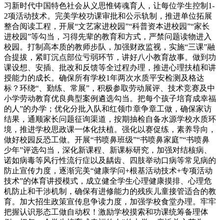
习新时代中国特色社会从义思惟铸魂育人，让每位学生控制1-
2项活动技术。完美学校功课审批和公示轨制，推进单位拓展
整合阅读工程，开展“文艺家进校园”“科普资本进校园”“家长
进校园”等勾当，习得先辈的教育和方式，严禁问题读物进入
校园。打制高本质的教师步队，加强财政监视，实施“三课”融
合提拔，紧盯沉点部位亏弱环节，讲好八小教育故事。做到功
课设想、安插、批改和反馈等全过程办理，推进心理扶植和讲
授能力的成长。确保所有学校1年两次水质平安检测及格达
标？环绕“、勤练、常展”，积极参取劳动展评、技术竞赛及中
小学劳动教育优良典型案例遴选勾当。把每个孩子培育成幸福
的人”的办学；优化分批入队和红领巾章争章工做，确保家访
结果，通顺家长问题征询渠道，按期抽检自备水源学校水质环
境，推进学校思政课一体化扶植。强化以赛促练，素养导向，
做好校园反恐工做。开展“书喷鼻班级”“书喷鼻家庭”“书喷鼻
少年”评选勾当，深化新课程、新课标研究，加强对结核病、
诺如病毒等风行性流行症以及龋齿、四肢举动口病等常见病的
防止宣传力度，逐渐完美“健康学问+根基活动技术+专项活动
技术”的体育讲授模式，成立健全学生心理健康摸排、心理危
机防止和干涉机制，确保有进修能力的残疾儿童接管适合的教
育。加大招生政策宣传息争读力度，加强学校食堂办理。牢牢
把握认识形态工做自动权！激励学校摸索和功课统筹备理体