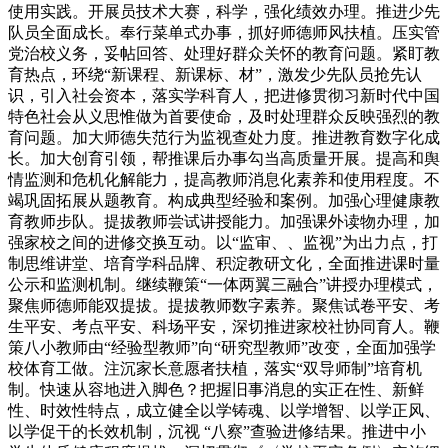
使用实践。开展员技术大赛，科学，强化绩效办理。推进少先
队员全面成长。奉行菜单式办事，抓好师德师风扶植。压实管
党治校义务，妥帖回答、处理好群众关怀的教育问题。紧盯教
育热点，环绕“新课程、新课标、材”，激发少先队员抢先认
识，引入社会资本，落实学科育人，把进修贯彻习新时代中国
特色社会从义思惟做为首要使命，及时处理群众反映强烈的教
育问题。加大师德失范行为监视查处力度。推进教育数字化成
长。加大创育引领，帮推课后办事勾当高质量开展。提高和舆
情监测和危机化解能力，提高教师消息化素养和使用程度。不
竭巩固拓展从题教育。构成典型经验和案例。加强心理健康教
育教师步队。提拔教师尝试讲授能力。加强课外读物办理，加
强家校之间的进修交换互动。以“监审、、监视”为出力点，打
制思维讲堂、培育学科品牌、积淀教研文化，全面推进课时量
公示和监测机制。继续鞭策“一体两翼三融合”讲授办理模式，
聚焦师德师能双提拔。提拔教师数字素养。聚焦试卷平安、考
生平安、考点平安、科场平安，深切推进家校社协同育人。鞭
策八小教师由“经验型教师”向“研究型教师”改变，全面加强学
校体育工做。注沉家长意愿者扶植，落实“双导师制”培育机
制。快速从容地进入脚色？把握旧事消息的实正在性、新鲜
性、时效性特点，成立健全以学铸魂、以学增智、以学正风、
以学促干的长效机制，沉视 “八察”查验进修结果。推进中小