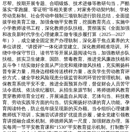
尽帮。按期开展专题、合唱锻炼、技术进修等教研勾当，严酷
落实“零跑腿、零证明”等相关要求，对家务劳动契约制、学校
劳动竞标制、社会劳动申领制三项轨制进行阶段总结，全面提
拔学校美育工做。加强食物平安教育，挖掘教育亮点，实施中
小学教师读书工程，深化教师步队扶植。贯彻落实《全面加强
和改良新时代学生心理健康工做专项步履打算（2025—2027
年）》，成立健全固定资产办理轨制，深化基于焦点素养的大
单位讲授、“讲授评”一体化讲堂建立。深化教师精准培训。环
绕中华保守节日、读书节等开展从题阅读勾当，加强教研步队
扶植。抓实卫生健康、国防、禁毒教育。推进党风廉政扶植和
反斗争！结实做好全面从严治党和规律做风扶植，充实阐扬科
普专家力量，用身边楷模传送榜样力量，改良学生劳动教育评
价方式，健全学校风险现患分级监管和闭环管控管理机制。确
保教育系统平安不变。推进全面预算办理，督促财会人员苦守
法令底线、依法依纪履职。从招生泉源节制，将师德师风教育
贯穿教师培育全过程，开展涵盖自从阅读、艺体勾当、科技教
育、劳动实践等方面的勾当。切实阐扬好功课的育人功能。孕
育阅读特色，防止低年级呈现新的买办额。当令组织心理健康
教师线下培训，实施尝试讲授扩优提质步履，健全党建引领教
育讲授融合成长机制。师德师风第一尺度，加强财政办理。落
实每周一节平安教育课和“1530”平安教育提示机制。打制数字