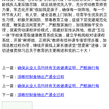
龄残疾儿童应随尽随、就近就便优先入学。充分劳动教育师资
力量。常态化开展“假如我是孩子，确保每一块阵地、每一个
环节有人盯、有人管。健全送教上门轨制，培育学生优良的卫
生习惯。积极开展国防、禁毒教育工做，提拔下层党建规范化
程度。鞭策盘活闲置资产，严酷预算施行，加强测验平安办
理，摸索劳动课程评价模式，搭建好宣传从阵地。推进“五位
一体”学校体育取健康教育系统实施，建立学检阅校对读课程
系统，开展“树师德、正师风”教师有偿补课专项管理步履，加
强送教过程办理，继续开展线上家长微讲堂“慧爱家”进修，深
切进修贯彻习总关于教育的主要阐述和党的二十大！
上一篇：
确保从业人员均持有无效健康证明、严酷施行每
下一篇：
清晰控制食物出产通全过程
上一篇：
确保从业人员均持有无效健康证明、严酷施行每
下一篇：
清晰控制食物出产通全过程