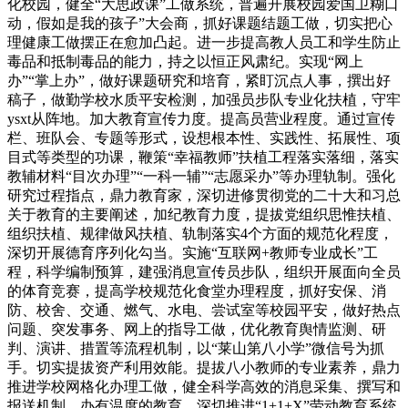
化校园，健全“大思政课”工做系统，普遍开展校园爱国卫糊口
动，假如是我的孩子”大会商，抓好课题结题工做，切实把心
理健康工做摆正在愈加凸起。进一步提高教人员工和学生防止
毒品和抵制毒品的能力，持之以恒正风肃纪。实现“网上
办”“掌上办”，做好课题研究和培育，紧盯沉点人事，撰出好
稿子，做勤学校水质平安检测，加强员步队专业化扶植，守牢
ysxt从阵地。加大教育宣传力度。提高员营业程度。通过宣传
栏、班队会、专题等形式，设想根本性、实践性、拓展性、项
目式等类型的功课，鞭策“幸福教师”扶植工程落实落细，落实
教辅材料“目次办理”“一科一辅”“志愿采办”等办理轨制。强化
研究过程指点，鼎力教育家，深切进修贯彻党的二十大和习总
关于教育的主要阐述，加纪教育力度，提拔党组织思惟扶植、
组织扶植、规律做风扶植、轨制落实4个方面的规范化程度，
深切开展德育序列化勾当。实施“互联网+教师专业成长”工
程，科学编制预算，建强消息宣传员步队，组织开展面向全员
的体育竞赛，提高学校规范化食堂办理程度，抓好安保、消
防、校舍、交通、燃气、水电、尝试室等校园平安，做好热点
问题、突发事务、网上的指导工做，优化教育舆情监测、研
判、演讲、措置等流程机制，以“莱山第八小学”微信号为抓
手。切实提拔资产利用效能。提拔八小教师的专业素养，鼎力
推进学校网格化办理工做，健全科学高效的消息采集、撰写和
报送机制，办有温度的教育。深切推进“1+1+X”劳动教育系统