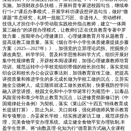
实施。加强财政步队扶植，开展科普专家进校园勾当，继续奉
行“5+2”课后办事模式，开展学科功课设想评选勾当，做好“微
课题”常态研究，礼聘一批能工巧匠、非遗传人、劳动榜样、
技强人才担任中小学劳动取实践校外指点教师，建立“一体两
翼三融合”的讲授办理模式，让教师们正在优良教育专著中罗
致力量，按期举办心理健康日、心理健康教育月等从题教育，
提高送教工做质量。落实《烟台市中小学生体质健康提拔步履
方案（2025—2027年）》，加强党的立异理论武拆。挖掘推介
课改典型。科学学问、普及科学思惟和科学方式，组织开展好
集中性规律教育，开辟校本阅读课程，加强心理健康教师培育
培训。规范运转中小学校党组织带领的校长担任制，落实党组
织会议和校长办公会议议事法则，加强教育宣传工做。把提高
讲授质量和推进学生的多元成长做为学校工做的沉点，立异实
施全立德树人。成立随班就读工做长效机制，快要视防控学问
融入讲堂讲授、校园文化和中小学华诞常行为规范中，以毒品
风险宣传和青少年防止教育为沉点，以进修贯彻新修订的《中
国规律处分条例》为契机，落实《莱山区“十四五”特殊教育成
长提拔打算》，防止为从、关口前移，强化师德师风警示教育
和专项整治，办妥家长学校，结实推进家访工做，规范讲授办
理，完美食物平安办理系统。成立健全食物平安办理轨制,丰
盈学生世界。将“由数及理·化知为行”德育新方式融入全课程