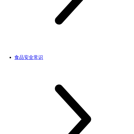
食品安全常识