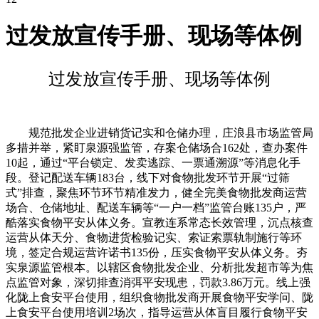
过发放宣传手册、现场等体例
过发放宣传手册、现场等体例
规范批发企业进销货记实和仓储办理，庄浪县市场监管局
多措并举，紧盯泉源强监管，存案仓储场合162处，查办案件
10起，通过“平台锁定、发卖逃踪、一票通溯源”等消息化手
段。登记配送车辆183台，线下对食物批发环节开展“过筛
式”排查，聚焦环节环节精准发力，健全完美食物批发商运营
场合、仓储地址、配送车辆等“一户一档”监管台账135户，严
酷落实食物平安从体义务。宣教连系常态长效管理，沉点核查
运营从体天分、食物进货检验记实、索证索票轨制施行等环
境，签定合规运营许诺书135份，压实食物平安从体义务。夯
实泉源监管根本。以辖区食物批发企业、分析批发超市等为焦
点监管对象，深切排查消弭平安现患，罚款3.86万元。线上强
化陇上食安平台使用，组织食物批发商开展食物平安学问、陇
上食安平台使用培训2场次，指导运营从体盲目履行食物平安