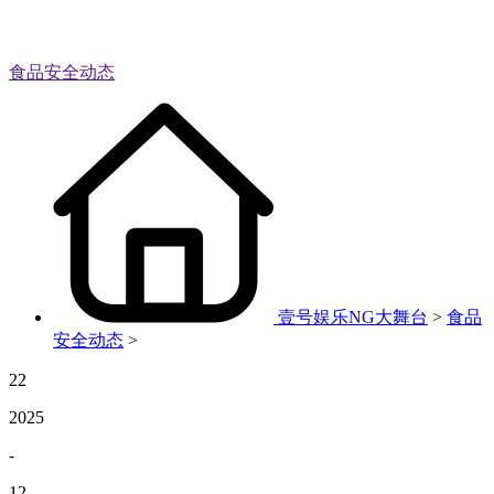
食品安全动态
壹号娱乐NG大舞台
>
食品
安全动态
>
22
2025
-
12