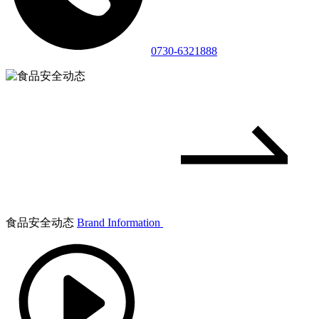
0730-6321888
食品安全动态
Brand Information