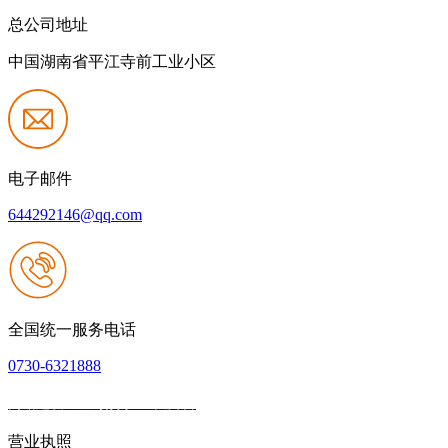
总公司地址
中国湖南省平江寺前工业小区
电子邮件
644292146@qq.com
全国统一服务电话
0730-6321888
网站建设：壹号娱乐NG大舞台
|
网站地图
本网站支持IPV6
营业执照