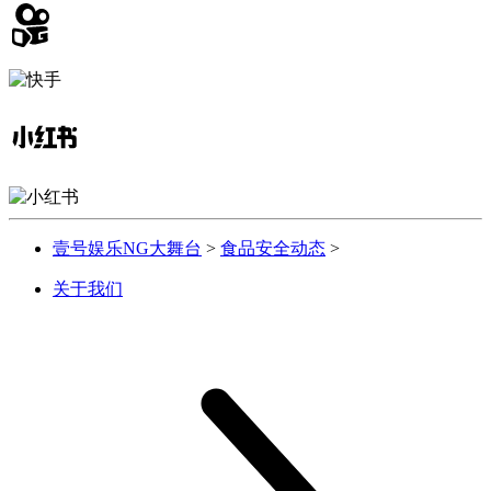
壹号娱乐NG大舞台
>
食品安全动态
>
关于我们