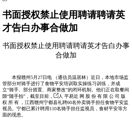
书面授权禁止使用聘请聘请英
才告白办事合做加
书面授权禁止使用聘请聘请英才告白办事
合做加
本报赣州5月27日电 （通信员温居林）近日，本地市场监
管部分对骑手进行了食物平安培训取实操练习训练，并成
立“骑手、部分措置、商家整改”的闭环机制。他们正在取餐间
隙“随手拍”，截至目前，
人 平易近 网 股 份 有 限 公 司 版
权 所 有 ，江西赣州宁都县礼聘60名外卖骑手担任食物平安监
视员。宁都已累计聘用110名骑手担任监视员，食材平安等方
面的现患。