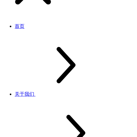
首页
关于我们