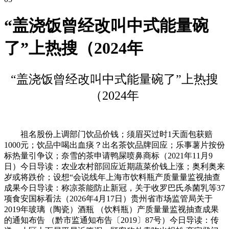
“盖浇饭曾经改叫中式能量碗
了”上热搜（2024年
“盖浇饭曾经改叫中式能量碗了”上热搜
（2024年
祖名股份上调部门饮品价钱；须眉买过时1天面包获赔
1000元；饮品中喝出血痰？出名茶饮品牌回应；乐事薯片按份
标热量引争议；奈雪的茶申请鸭屎喷鼻商标（2021年11月9
日）今日导读：农业农村部回应近期蔬菜价钱上涨；奥利奥来
岁或将跌价；设想“会说线年上海市饮料瓶产质量量监视抽查
成果今日导读：称凉茶能防止新冠，关于收罗巴氏杀菌乳等37
项食安国标看法（2026年4月17日）贵州省市场监管局关于
2019年玻璃（陶瓷）酒瓶 （饮料瓶）产质量量监视抽查成果
的通知布告 （黔市监通知布告〔2019〕87号）今日导读：传