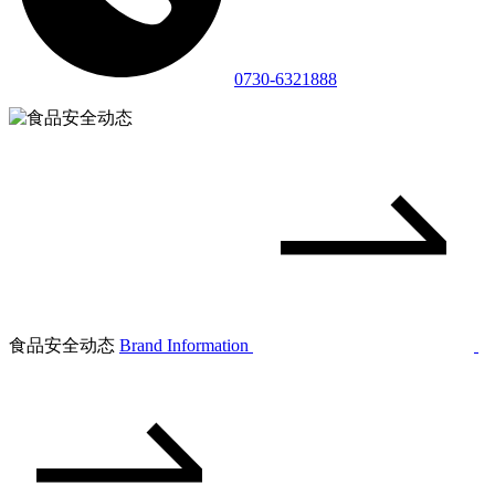
0730-6321888
食品安全动态
Brand Information