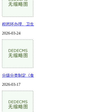
程闭环办理、卫生
2026-03-24
分级分类制定《食
2026-03-17