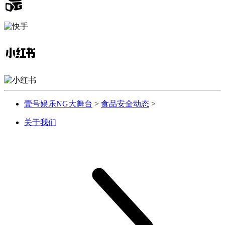
壹号娱乐NG大舞台
>
食品安全动态
>
关于我们