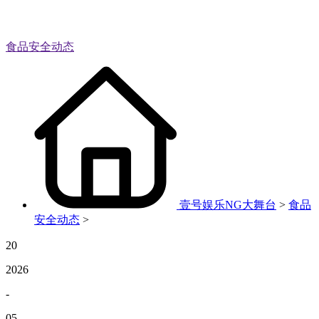
食品安全动态
壹号娱乐NG大舞台
>
食品
安全动态
>
20
2026
-
05