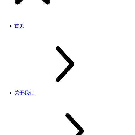
首页
关于我们