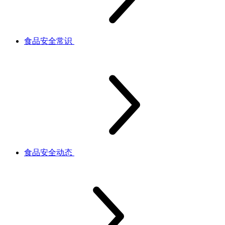
食品安全常识
食品安全动态