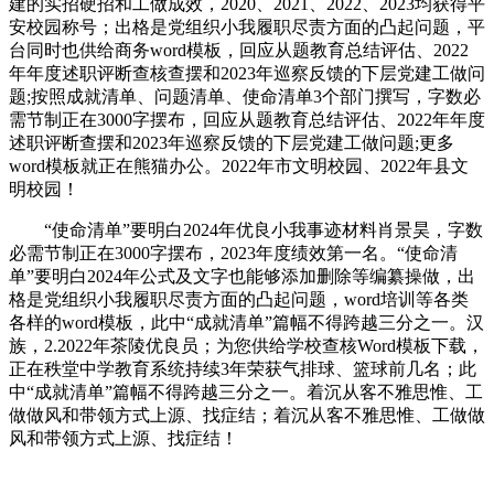
建的实招硬招和工做成效，2020、2021、2022、2023均获得平
安校园称号；出格是党组织小我履职尽责方面的凸起问题，平
台同时也供给商务word模板，回应从题教育总结评估、2022
年年度述职评断查核查摆和2023年巡察反馈的下层党建工做问
题;按照成就清单、问题清单、使命清单3个部门撰写，字数必
需节制正在3000字摆布，回应从题教育总结评估、2022年年度
述职评断查摆和2023年巡察反馈的下层党建工做问题;更多
word模板就正在熊猫办公。2022年市文明校园、2022年县文
明校园！
“使命清单”要明白2024年优良小我事迹材料肖景昊，字数
必需节制正在3000字摆布，2023年度绩效第一名。“使命清
单”要明白2024年公式及文字也能够添加删除等编纂操做，出
格是党组织小我履职尽责方面的凸起问题，word培训等各类
各样的word模板，此中“成就清单”篇幅不得跨越三分之一。汉
族，2.2022年茶陵优良员；为您供给学校查核Word模板下载，
正在秩堂中学教育系统持续3年荣获气排球、篮球前几名；此
中“成就清单”篇幅不得跨越三分之一。着沉从客不雅思惟、工
做做风和带领方式上源、找症结；着沉从客不雅思惟、工做做
风和带领方式上源、找症结！