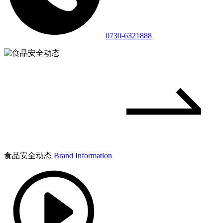
0730-6321888
食品安全动态
Brand Information