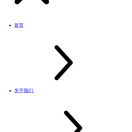
首页
关于我们