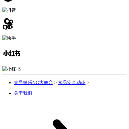
壹号娱乐NG大舞台
>
食品安全动态
>
关于我们