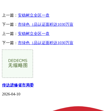
上一篇：
安稳树立全区一盘
下一篇：
市绿色（品认证面积达1030万亩
上一篇：
安稳树立全区一盘
下一篇：
市绿色（品认证面积达1030万亩
传达进修省市局委
2026-04-10