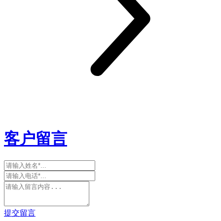
客户留言
提交留言