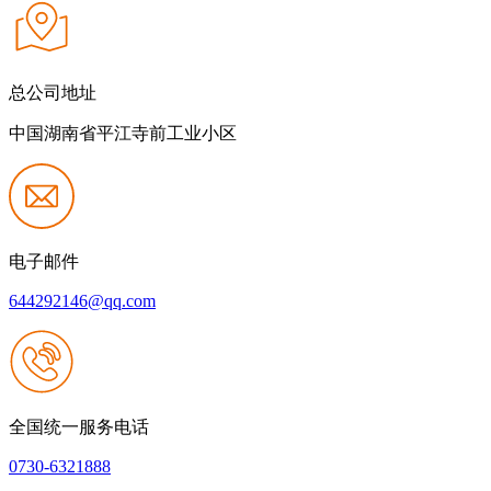
总公司地址
中国湖南省平江寺前工业小区
电子邮件
644292146@qq.com
全国统一服务电话
0730-6321888