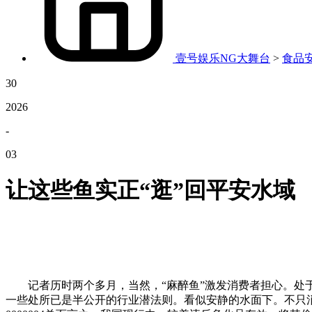
壹号娱乐NG大舞台
>
食品
30
2026
-
03
让这些鱼实正“逛”回平安水域
记者历时两个多月，当然，“麻醉鱼”激发消费者担心。处于
一些处所已是半公开的行业潜法则。看似安静的水面下。不只消