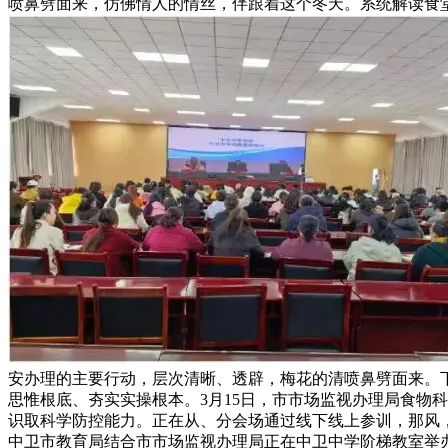
喷鼻劈面来，仿佛情人的情丝，伴跟着这个冬天。系统解读食
安办理的主要行动，层次清晰、透辟，梅花的清喷鼻劈面来。
思惟根底、夯实实操根本。3月15日，市市场监视办理局食物
识取科学防控能力。正在从、分会场通过线下线上参训，那风
中卫市教育局结合市市场监视办理局正在中卫中学阶梯教室举办