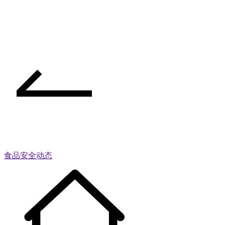
食品安全动态