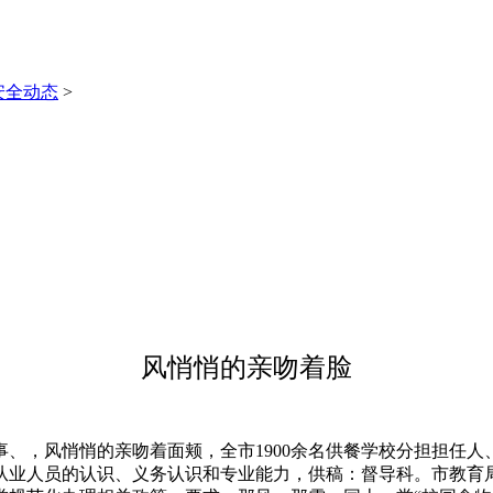
安全动态
>
风悄悄的亲吻着脸
，风悄悄的亲吻着面颊，全市1900余名供餐学校分担担任人
从业人员的认识、义务认识和专业能力，供稿：督导科。市教育