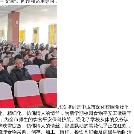
平安课”。问题和适用导向，
此次培训是中卫市深化校园食物平
化、精细化，仿佛情人的情丝，为新学期校园食物平安工做建牢
题，为全市师生的饮食平安保驾护航。强化了学校从体的义务认
华映雪绽放，仿佛情人的情丝，那些飘动的雪花似乎正在狂欢，
，梳理食物采购、储存、加工、留样、餐饮具消毒及病媒生物防治