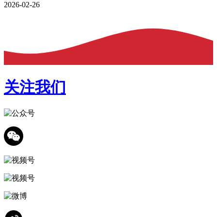
2026-02-26
关注我们