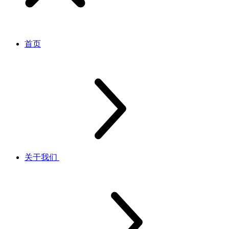
首页
关于我们