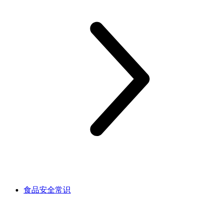
食品安全常识