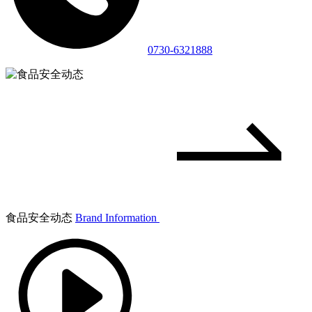
0730-6321888
食品安全动态
Brand Information