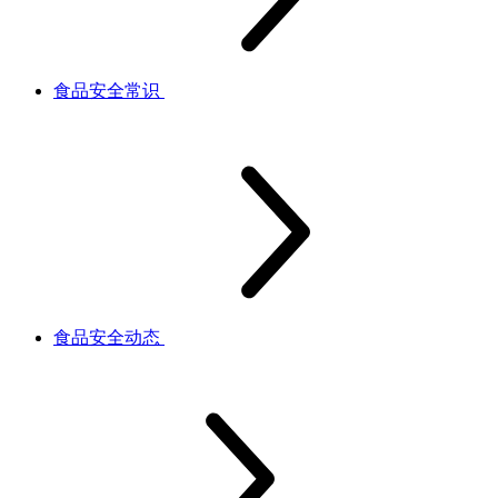
食品安全常识
食品安全动态