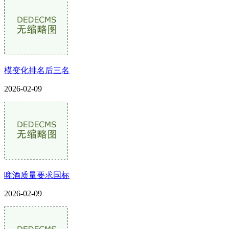
模变化排名后三名
2026-02-09
啤酒质量要求国标
2026-02-09