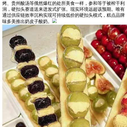
烤、贵州酸汤等俄然爆红的处所美食一样，参和等于被榨干利
润，硬扣头赛道送来迸发式扩张。现实环境远超该预期。唯有
通过供应链效率沉构实现可持续低价的硬扣头模式，糕点品牌
味多美推出奶皮子酸奶。