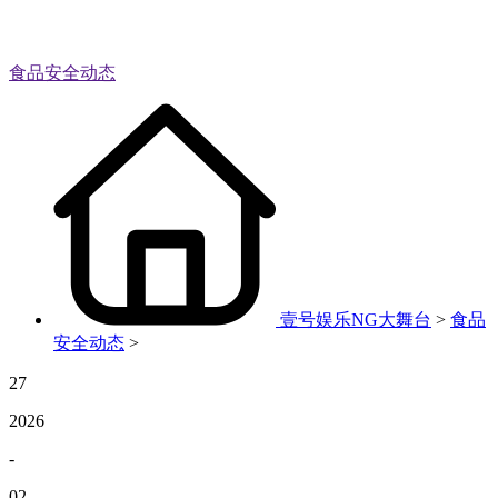
食品安全动态
壹号娱乐NG大舞台
>
食品
安全动态
>
27
2026
-
02