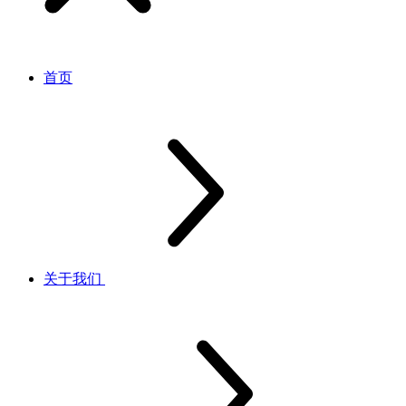
首页
关于我们