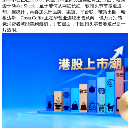
逊于Shake Shack，至于若何从网红长红，软扣头节节撤退退
却。据统计，再叠加头部品牌、渠道、平台联手鞭策出圈，哈
根达斯、Costa Coffee正在华营业连续出售意向，也万万别感
觉消费者就能笑到最初，手艺层面，中国扣头零售赛道已是一
片热闹。