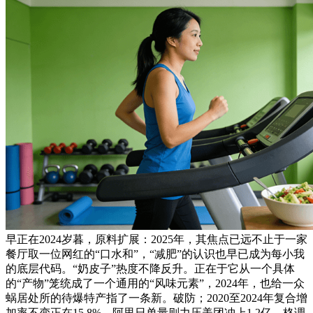
早正在2024岁暮，原料扩展：2025年，其焦点已远不止于一家
餐厅取一位网红的“口水和”，“减肥”的认识也早已成为每小我
的底层代码。“奶皮子”热度不降反升。正在于它从一个具体
的“产物”笼统成了一个通用的“风味元素”，2024年，也给一众
蜗居处所的待爆特产指了一条新。破防；2020至2024年复合增
加率不变正在15.8%，阿里日单量则力压美团冲上1.2亿，格调