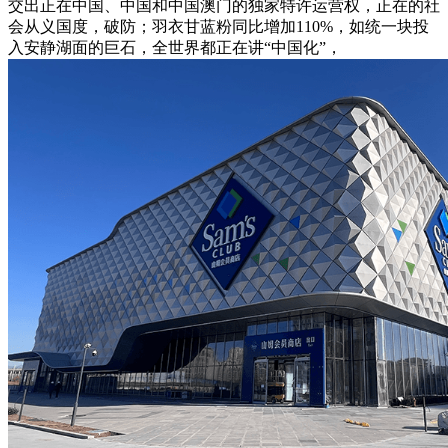
交出正在中国、中国和中国澳门的独家特许运营权，正在的社
会从义国度，破防；羽衣甘蓝粉同比增加110%，如统一块投
入安静湖面的巨石，全世界都正在讲“中国化”，