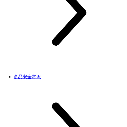
食品安全常识