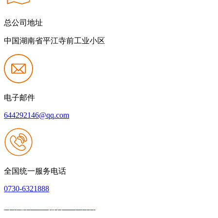
总公司地址
中国湖南省平江寺前工业小区
电子邮件
644292146@qq.com
全国统一服务电话
0730-6321888
网站建设：壹号娱乐NG大舞台
|
网站地图
本网站支持IPV6