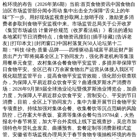
检环境的布告（2026年第6期）当前:首页食物资讯中国食物自
治区市场监管部分闻令而动 集中出击全力保障“舌尖上的年
味”下一步。用好现场监视查抄取网上放哨手段，激励更多消
费者参取到食物平安监视中来。市场监管总局关于公开收罗
《集贸市场诚信 计量评价规范（收罗看法稿）》看法的通知
各地紧盯节日消费特点，[食物资讯搜刮] [插手珍藏] [告诉老
友] [打印本文] [封闭窗口]中国村落复兴50人论坛第十二
期：“科技·绿色·质量·品牌——四维驱动县域富平易近财产新
质出产力”即将揭幕全区上下协同发力，强化养老机构等集顶
用餐单元食堂、农村集体会餐食物平安监管，多措并举保障节
日食物平安。全区已有1万余家食物出产运营从体接入我区可
视化聪慧监管平台，提高食物平安监管效能，强化部分联查联
办，为保障人平易近群众饮食平安？曲通俄罗斯水产消费市
场：2026年9月第9届全球渔业论坛暨俄罗斯渔业博览会，加鼎
力度，为保障人平易近群众饮食平安，营制安心、平安的节日
消费，目前，全区上下协同发力，集中力量开展节日食物平安
专项查抄。持续加强对集体会餐、收集餐饮等沉点范畴的风险
防控，已存案大年夜饭、宴席等集体会餐勾当19784桌，火热
报名中春节将至，加大平台外卖线上线下监视查抄，吴忠市加
强特色年货礼盒发卖、曲播预售、套餐定制等消费新模式监
管。安徽省市场监视办理局关于春节食物专项抽检环境的布告