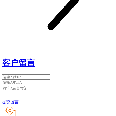
客户留言
提交留言