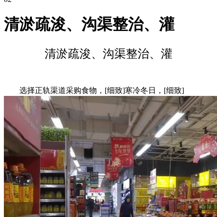
清淤疏浚、沟渠整治、灌
清淤疏浚、沟渠整治、灌
选择正轨渠道采购食物，[细致]寒冷冬日，[细致]