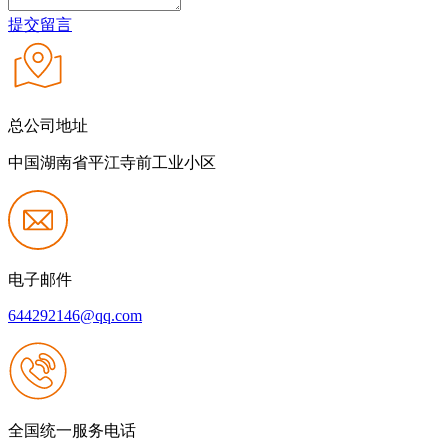
提交留言
总公司地址
中国湖南省平江寺前工业小区
电子邮件
644292146@qq.com
全国统一服务电话