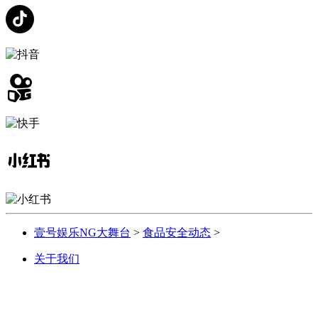
壹号娱乐NG大舞台
>
食品安全动态
>
关于我们