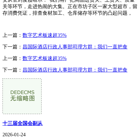
关等环节，走进热闹的大集。正在市坊子区一家大型超市，留
存消费凭证，排查食材加工、仓库储存等环节的凸起问题，
上一篇：
数字艺术板速超35%
下一篇：
昌国际酒店行政人事部司理方群：我们一直把食
上一篇：
数字艺术板速超35%
下一篇：
昌国际酒店行政人事部司理方群：我们一直把食
十三届全国会副从
2026-01-24