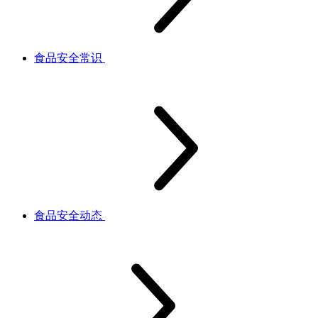
食品安全常识
食品安全动态