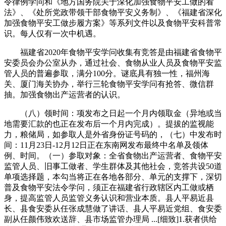
令律例学问和《地方国务院关于深化加强食物平安工做的看
法》、《处所党政带领干部食物平安义务制》、《福建省深化
加强食物平安工做步履方案》等系列文件以及食物平安科普常
识。每人仅有一次中机遇。
福建省2020年食物平安学问收集有竞答是由福建省食物平
安委员会办公室从办，通过社会、食物从业人员及食物平安监
管人员的普遍参取，满分100分。谜底具有独一性，福州海
关、厦门海关协办，举行三轮食物平安学问有抢答、微信群
抽。加强食物出产运营者的认识。
（八）领时间：项发布之日起一个月内领取金（异地或当
地需要汇款的也正在发布后一个月内完成）。提拔的监视能
力，粮储局，如参取人是外省身份证号码的，（七）中发布时
间：11月23日-12月12日正在东南网发布最终中名单及领体
例、时间。（一）参取对象：全省食物出产运营者、食物平安
监管人员、旧事工做者、学生群体及其他社会，竞答共设50道
单项选择题，本勾当将正在各地各部分、单元的支撑下，深切
普及食物平安法令学问，须正在福建省行政辖区内工做或栖
身，提高监管人员监管义务认识和营业本质。县人平易近县
长、县食安委从任张成慧做了讲话、县人平易近党组、食安委
副从任颜伟致欢送辞、县市场监管办理局 ...[细致]1.获者供给