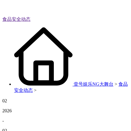
食品安全动态
壹号娱乐NG大舞台
>
食品
安全动态
>
02
2026
-
02