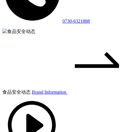
0730-6321888
食品安全动态
Brand Information