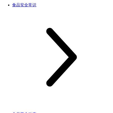
食品安全常识