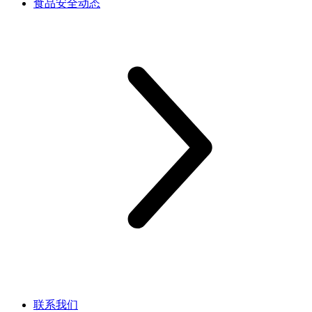
食品安全动态
联系我们