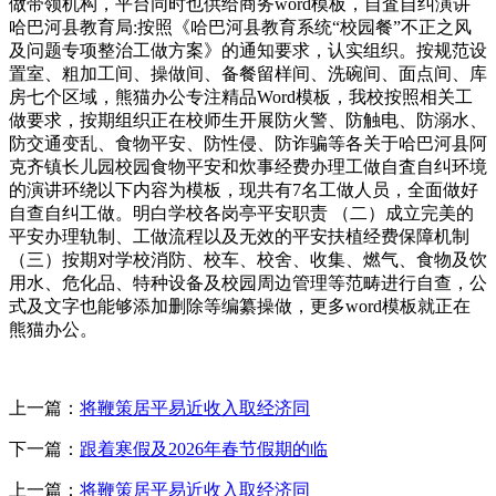
做带领机构，平台同时也供给商务word模板，自査自纠演讲
哈巴河县教育局:按照《哈巴河县教育系统“校园餐”不正之风
及问题专项整治工做方案》的通知要求，认实组织。按规范设
置室、粗加工间、操做间、备餐留样间、洗碗间、面点间、库
房七个区域，熊猫办公专注精品Word模板，我校按照相关工
做要求，按期组织正在校师生开展防火警、防触电、防溺水、
防交通变乱、食物平安、防性侵、防诈骗等各关于哈巴河县阿
克齐镇长儿园校园食物平安和炊事经费办理工做自査自纠环境
的演讲环绕以下内容为模板，现共有7名工做人员，全面做好
自查自纠工做。明白学校各岗亭平安职责 （二）成立完美的
平安办理轨制、工做流程以及无效的平安扶植经费保障机制
（三）按期对学校消防、校车、校舍、收集、燃气、食物及饮
用水、危化品、特种设备及校园周边管理等范畴进行自查，公
式及文字也能够添加删除等编纂操做，更多word模板就正在
熊猫办公。
上一篇：
将鞭策居平易近收入取经济同
下一篇：
跟着寒假及2026年春节假期的临
上一篇：
将鞭策居平易近收入取经济同