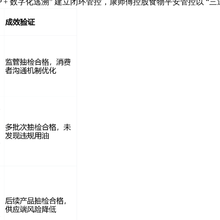
P + 数字化逃溯” 建立闭环管控，康师傅控股食物平安管控以 “三