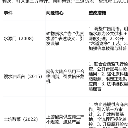
频次。引入第三方审计。康师傅过) “三道防地 + 全流程 HACC