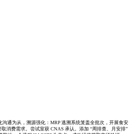
沟通为从，溯源强化：MRP 逃溯系统笼盖全批次，开展食安
管取消费需求。尝试室获 CNAS 承认。添加 “周排查、月安排”