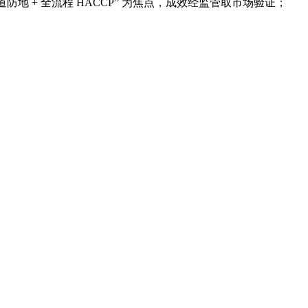
道防地 + 全流程 HACCP” 为焦点，成效经监管取市场验证；