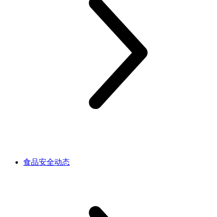
食品安全动态