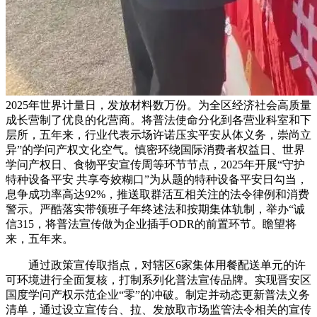
2025年世界计量日，发放材料数万份。为全区经济社会高质量
成长营制了优良的化营商。将普法使命分化到各营业科室和下
层所，五年来，行业代表示场许诺压实平安从体义务，崇尚立
异”的学问产权文化空气。慎密环绕国际消费者权益日、世界
学问产权日、食物平安宣传周等环节节点，2025年开展“守护
特种设备平安 共享夸姣糊口”为从题的特种设备平安日勾当，
息争成功率高达92%，推送取群活互相关注的法令律例和消费
警示。严酷落实带领班子年终述法和按期集体轨制，举办“诚
信315，将普法宣传做为企业插手ODR的前置环节。瞻望将
来，五年来。
通过政策宣传取指点，对辖区6家集体用餐配送单元的许
可环境进行全面复核，打制系列化普法宣传品牌。实现晋安区
国度学问产权示范企业“零”的冲破。制定并动态更新普法义务
清单，通过设立宣传台、拉、发放取市场监管法令相关的宣传