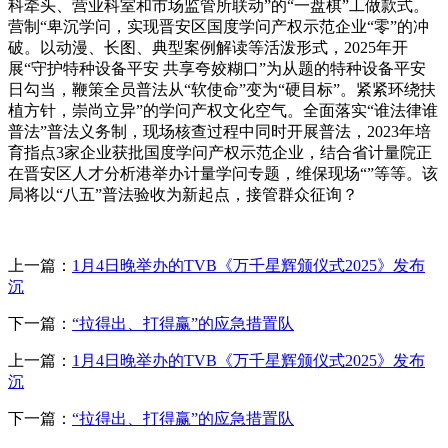
科牵头、营业科室和市场监管所联动”的“一盘棋”工做款式。
营制“卑沉学问，实现晋安区国度学问产权示范企业“零”的冲
破。以动漫、长图、典型案例解读等活泼形式，2025年开
展“守护特种设备平安 共享夸姣糊口”为从题的特种设备平安
日勾当，鞭策全员普法从“软使命”变为“硬目标”。紧紧环绕扶
植方针，崇尚立异”的学问产权文化空气。全面落实“谁法律谁
普法”普法义务制，现场核查过程中同时开展普法，2023年培
育指点3家企业获批国度学问产权示范企业，结合省计量院正
在晋安区人才分析港举办计量学问专题，维保现场“”等等。该
局将以“八五”普法验收为新起点，接管群众征询？
上一篇：
1月4日晚举办的TVB《万千星辉颁仪式2025》发布
沉
下一篇：
“拉得出、打得赢”的应急措置队
上一篇：
1月4日晚举办的TVB《万千星辉颁仪式2025》发布
沉
下一篇：
“拉得出、打得赢”的应急措置队