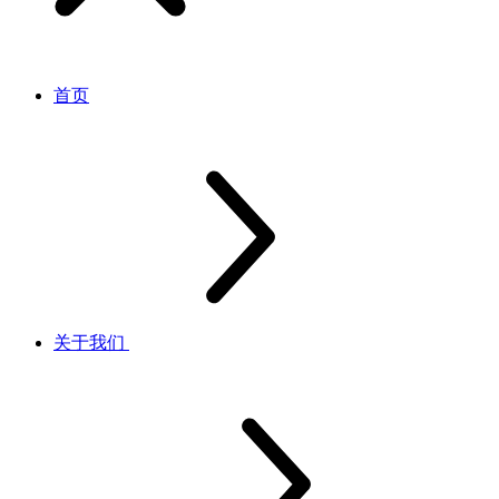
首页
关于我们