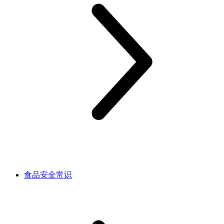
食品安全常识