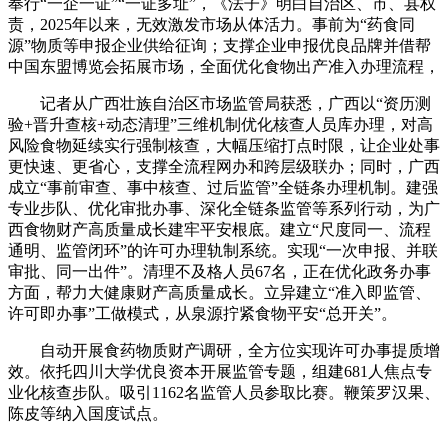
奉行“一企一证”“一证多址”，《法子》明白自治区、市、县权
责，2025年以来，无效激发市场从体活力。事前为“药食同
源”物质等申报企业供给征询；支撑企业申报优良品牌并借帮
中国东盟博览会拓展市场，全面优化食物出产准入办理流程，
记者从广西壮族自治区市场监管局获悉，广西以“资历测
验+晋升查核+动态清理”三维机制优化核查人员库办理，对高
风险食物延续实行强制核查，大幅压缩打点时限，让企业处事
更快速、更省心，支撑全流程网办和跨层级联办；同时，广西
成立“事前审查、事中核查、过后监管”全链条办理机制。建强
专业步队、优化审批办事、深化全链条监管等系列行动，为广
西食物财产高质量成长建牢平安根底。建立“尺度同一、流程
通明、监管闭环”的许可办理轨制系统。实现“一次申报、并联
审批、同一出件”。清理不及格人员67名，正在优化政务办事
方面，帮力大健康财产高质量成长。立异建立“准入即监管、
许可即办事”工做模式，从泉源拧紧食物平安“总开关”。
自动开展食药物质财产调研，全方位实现许可办事提质增
效。依托四川大学优良资本开展监管专题，组建681人焦点专
业化核查步队。吸引1162名监管人员参取比赛。鞭策罗汉果、
陈皮等纳入国度试点。