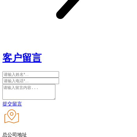
客户留言
提交留言
总公司地址