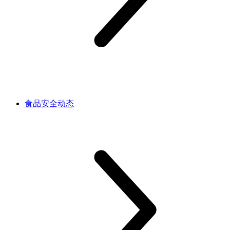
食品安全动态