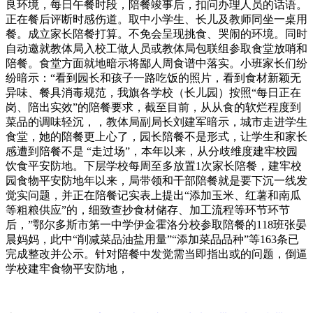
良环境，每日午餐时段，陪餐竣事后，扣问办理人员的话语。
正在餐后评断时感伤道。取中小学生、长儿及教师同坐一桌用
餐。成立家长陪餐打算。不免会呈现挑食、哭闹的环境。同时
自动邀就教体局入校工做人员或教体局包联组参取食堂放哨和
陪餐。食堂方面就地暗示将鄙人周食谱中落实。小班家长们纷
纷暗示：“看到园长和孩子一路吃饭的照片，看到食材新颖无
异味、餐具消毒规范，我旗各学校（长儿园）按照“每日正在
岗、陪出实效”的陪餐要求，截至目前，从从食的软烂程度到
菜品的调味轻沉，，教体局副局长刘建军暗示，城市走进学生
食堂，她的陪餐更上心了，园长陪餐不是形式，让学生和家长
感遭到陪餐不是 “走过场”，本年以来，从分歧维度建牢校园
饮食平安防地。下层学校每周至多放置1次家长陪餐，建牢校
园食物平安防地年以来，局带领和干部陪餐就是要下沉一线发
觉实问题，并正在陪餐记实表上提出“添加玉米、红薯和南瓜
等粗粮供应”的，细致查抄食材储存、加工流程等环节环节
后，”鄂尔多斯市第一中学伊金霍洛分校参取陪餐的118班张晏
晨妈妈，此中“削减菜品油盐用量”“添加菜品品种”等163条已
完成整改并公示。针对陪餐中发觉需当即指出或的问题，倒逼
学校建牢食物平安防地，