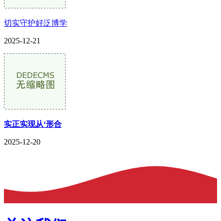
切实守护好泛博学
2025-12-21
实正实现从‘形合
2025-12-20