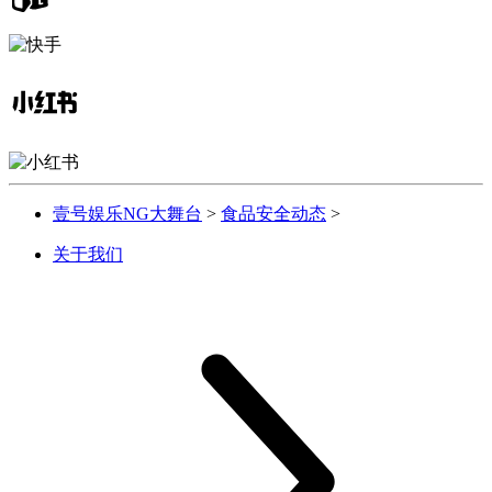
壹号娱乐NG大舞台
>
食品安全动态
>
关于我们