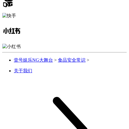
壹号娱乐NG大舞台
>
食品安全常识
>
关于我们