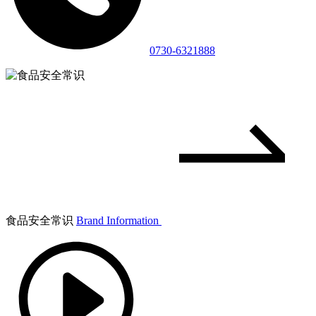
0730-6321888
食品安全常识
Brand Information