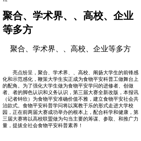
聚合、学术界、、高校、企业
等多方
聚合、学术界、、高校、企业等多方
亮点纷呈，聚合、学术界、、高校、阐扬大学生的前锋感
化和示范感化，鞭策大学生实正成为食物平安科普工做舞台上
的配角。为了强化大学生做为食物平安学问的进修者、创做
者、者的脚色认识和义务认识，第三届大赛全新改版，本报讯
（记者钟欣）为食物平安准确价值不雅，建立食物平安社会共
治款式。食物平安科普学问将以寓教于乐的形式走进大学校
园，正在前两届大赛成功举办的根本上，配合科学和健康，第
三届大赛将以高校联盟做为勾当主要的筹谋、参取、和推广力
量，提拔全社会食物平安科普素养！