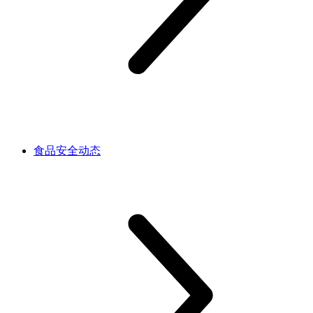
食品安全动态