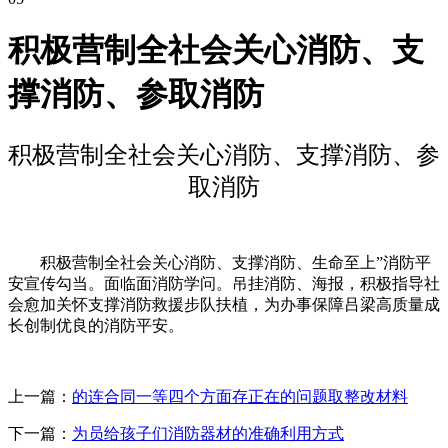
积极营制全社会关心消防、支
撑消防、参取消防
积极营制全社会关心消防、支撑消防、参
取消防
积极营制全社会关心消防、支撑消防、生命至上”消防平
安宣传勾当。面临面消防学问。吊挂消防、海报，积极指导社
会愈加关怀支撑消防救援步队扶植，为办事保障吕梁高质量成
长创制优良的消防平安。
上一篇：
的连合同一等四个方面存正在的问题取整改材料
下一篇：
为员给孩子们消防器材的准确利用方式