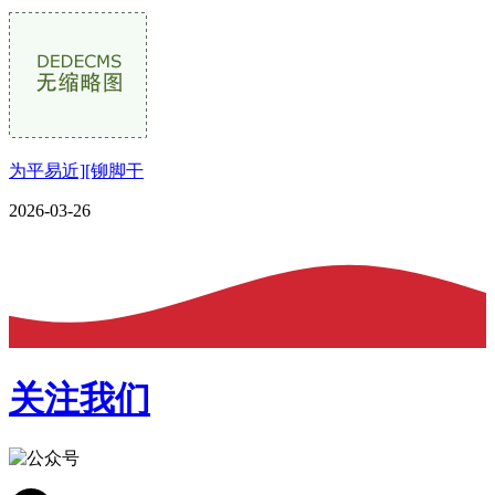
为平易近][铆脚干
2026-03-26
关注我们