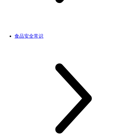
食品安全常识