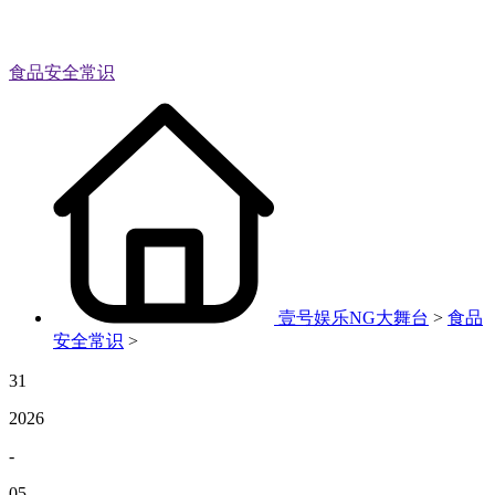
食品安全常识
壹号娱乐NG大舞台
>
食品
安全常识
>
31
2026
-
05