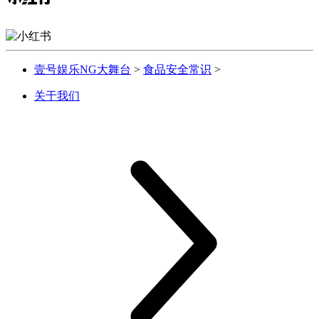
壹号娱乐NG大舞台
>
食品安全常识
>
关于我们