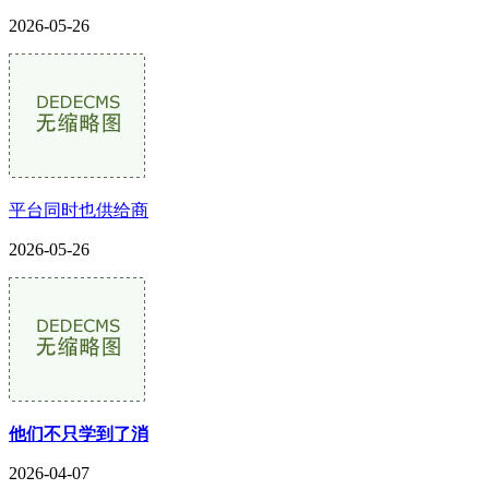
2026-05-26
平台同时也供给商
2026-05-26
他们不只学到了消
2026-04-07