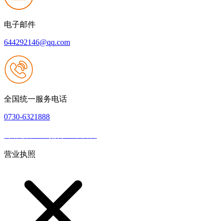
电子邮件
644292146@qq.com
全国统一服务电话
0730-6321888
网站建设：壹号娱乐NG大舞台
|
网站地图
本网站支持IPV6
营业执照