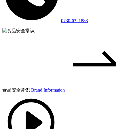
0730-6321888
食品安全常识
Brand Information