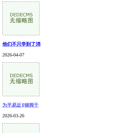
他们不只学到了消
2026-04-07
为平易近][铆脚干
2026-03-26