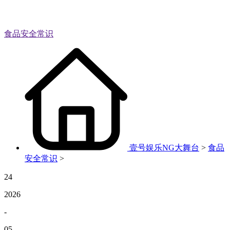
食品安全常识
壹号娱乐NG大舞台
>
食品
安全常识
>
24
2026
-
05