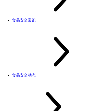
食品安全常识
食品安全动态