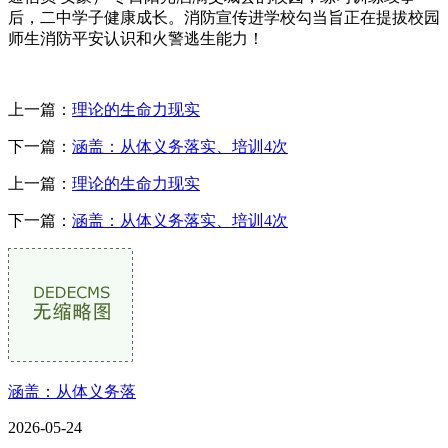
后，二中学子健康成长。消防宣传进学校勾当旨正在提拔校园
师生消防平安认识和火警逃生能力！
上一篇：
理论的生命力现实
下一篇：
涵盖：从体义务落实、培训4次
上一篇：
理论的生命力现实
下一篇：
涵盖：从体义务落实、培训4次
涵盖：从体义务落
2026-05-24