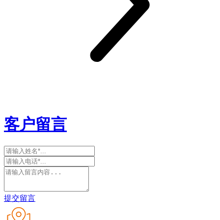
客户留言
提交留言