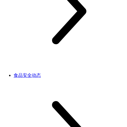
食品安全动态