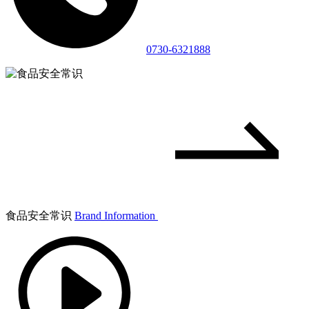
0730-6321888
食品安全常识
Brand Information