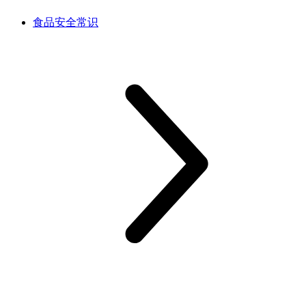
食品安全常识