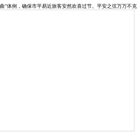
曲”体例，确保市平易近旅客安然欢喜过节。平安之弦万万不克