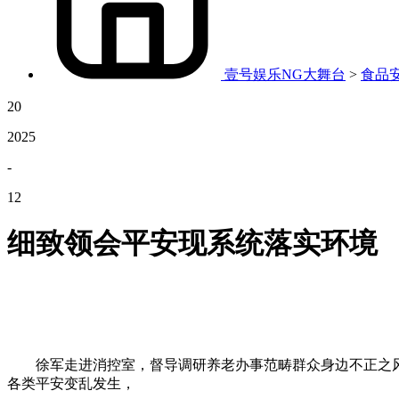
壹号娱乐NG大舞台
>
食品
20
2025
-
12
细致领会平安现系统落实环境
徐军走进消控室，督导调研养老办事范畴群众身边不正之风
各类平安变乱发生，