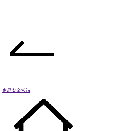
食品安全常识