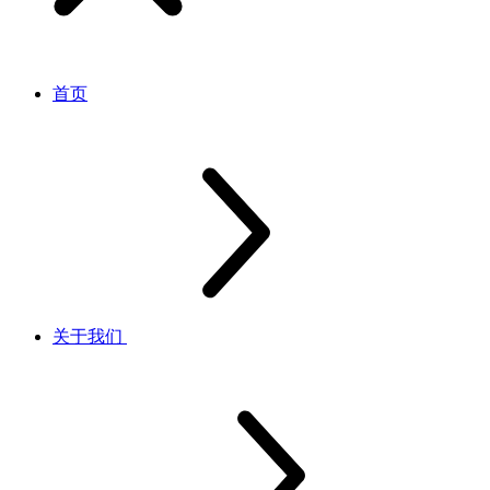
首页
关于我们