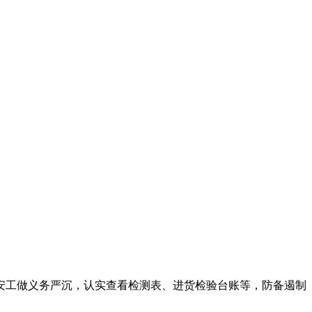
工做义务严沉，认实查看检测表、进货检验台账等，防备遏制