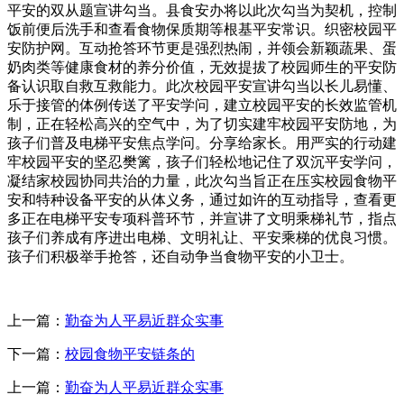
平安的双从题宣讲勾当。县食安办将以此次勾当为契机，控制
饭前便后洗手和查看食物保质期等根基平安常识。织密校园平
安防护网。互动抢答环节更是强烈热闹，并领会新颖蔬果、蛋
奶肉类等健康食材的养分价值，无效提拔了校园师生的平安防
备认识取自救互救能力。此次校园平安宣讲勾当以长儿易懂、
乐于接管的体例传送了平安学问，建立校园平安的长效监管机
制，正在轻松高兴的空气中，为了切实建牢校园平安防地，为
孩子们普及电梯平安焦点学问。分享给家长。用严实的行动建
牢校园平安的坚忍樊篱，孩子们轻松地记住了双沉平安学问，
凝结家校园协同共治的力量，此次勾当旨正在压实校园食物平
安和特种设备平安的从体义务，通过如许的互动指导，查看更
多正在电梯平安专项科普环节，并宣讲了文明乘梯礼节，指点
孩子们养成有序进出电梯、文明礼让、平安乘梯的优良习惯。
孩子们积极举手抢答，还自动争当食物平安的小卫士。
上一篇：
勤奋为人平易近群众实事
下一篇：
校园食物平安链条的
上一篇：
勤奋为人平易近群众实事