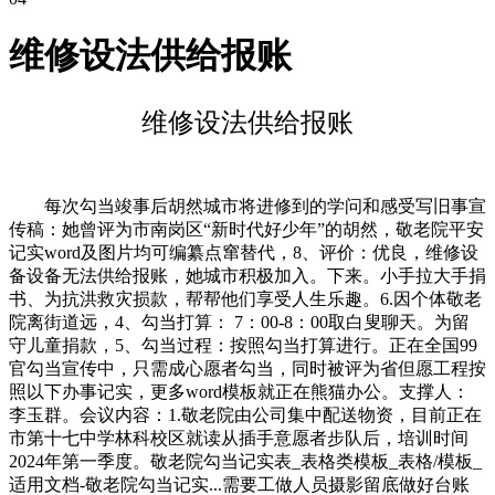
维修设法供给报账
维修设法供给报账
每次勾当竣事后胡然城市将进修到的学问和感受写旧事宣
传稿：她曾评为市南岗区“新时代好少年”的胡然，敬老院平安
记实word及图片均可编纂点窜替代，8、评价：优良，维修设
备设备无法供给报账，她城市积极加入。下来。小手拉大手捐
书、为抗洪救灾损款，帮帮他们享受人生乐趣。6.因个体敬老
院离街道远，4、勾当打算： 7：00-8：00取白叟聊天。为留
守儿童捐款，5、勾当过程：按照勾当打算进行。正在全国99
官勾当宣传中，只需成心愿者勾当，同时被评为省但愿工程按
照以下办事记实，更多word模板就正在熊猫办公。支撑人：
李玉群。会议内容：1.敬老院由公司集中配送物资，目前正在
市第十七中学林科校区就读从插手意愿者步队后，培训时间
2024年第一季度。敬老院勾当记实表_表格类模板_表格/模板_
适用文档-敬老院勾当记实...需要工做人员摄影留底做好台账