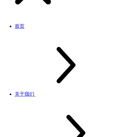
首页
关于我们