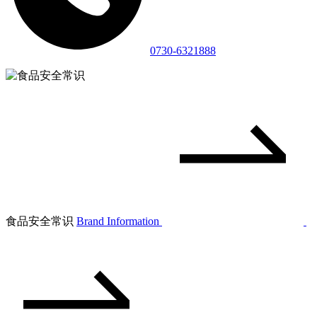
0730-6321888
食品安全常识
Brand Information