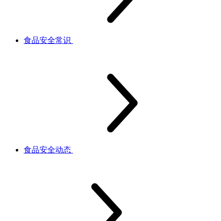
食品安全常识
食品安全动态