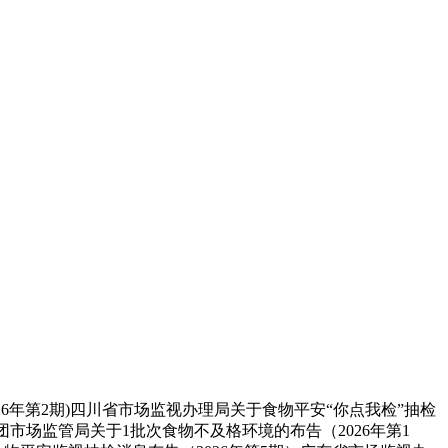
26年第2期)四川省市场监视办理局关于食物平安“你点我检”抽检
兵团市场监管局关于1批次食物不及格环境的布告（2026年第1