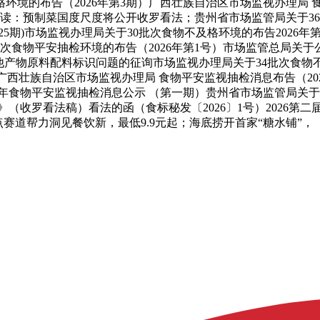
环境的布告（2026年第3期）广西壮族自治区市场监视办理局 食
日导读：预制菜国度尺度将公开收罗看法；贵州省市场监管局关于36
第25期)市场监视办理局关于30批次食物不及格环境的布告2026
23批次食物平安抽检环境的布告（2026年第1号）市场监管总局
产物原料配料标识问题的征询市场监视办理局关于34批次食物不及
期)广西壮族自治区市场监视办理局 食物平安监视抽检消息布告（2
026年食物平安监视抽检消息公示 （第一期）贵州省市场监管局关
（收罗看法稿）看法的函（食标秘发〔2026〕1号）2026第
点赛道帮力洞见餐饮新，最低9.9元起；海底捞开首家“糖水铺”，