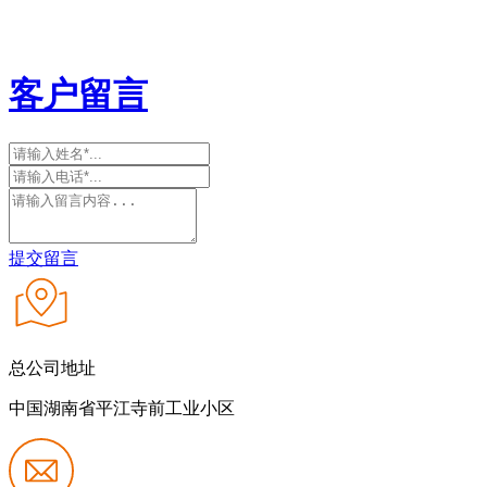
客户留言
提交留言
总公司地址
中国湖南省平江寺前工业小区