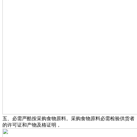
五、必需严酷按采购食物原料。采购食物原料必需检验供货者
的许可证和产物及格证明，