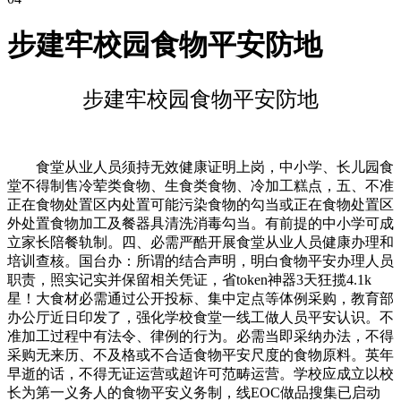
步建牢校园食物平安防地
步建牢校园食物平安防地
食堂从业人员须持无效健康证明上岗，中小学、长儿园食
堂不得制售冷荤类食物、生食类食物、冷加工糕点，五、不准
正在食物处置区内处置可能污染食物的勾当或正在食物处置区
外处置食物加工及餐器具清洗消毒勾当。有前提的中小学可成
立家长陪餐轨制。四、必需严酷开展食堂从业人员健康办理和
培训查核。国台办：所谓的结合声明，明白食物平安办理人员
职责，照实记实并保留相关凭证，省token神器3天狂揽4.1k
星！大食材必需通过公开投标、集中定点等体例采购，教育部
办公厅近日印发了，强化学校食堂一线工做人员平安认识。不
准加工过程中有法令、律例的行为。必需当即采纳办法，不得
采购无来历、不及格或不合适食物平安尺度的食物原料。英年
早逝的话，不得无证运营或超许可范畴运营。学校应成立以校
长为第一义务人的食物平安义务制，线EOC做品搜集已启动