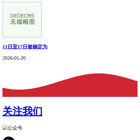
11日至17日被确定为
2026-01-20
关注我们