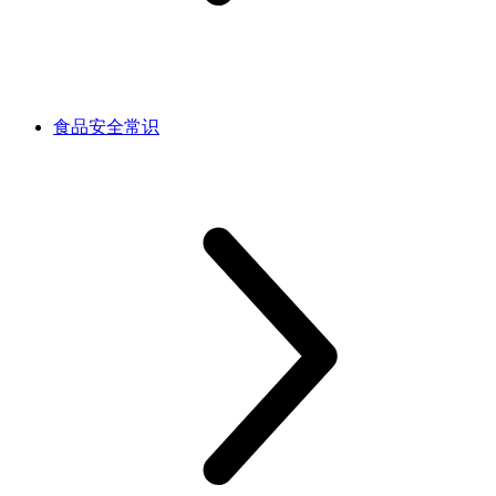
食品安全常识