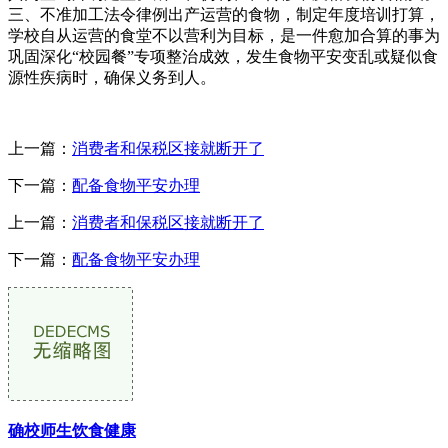
三、不准加工法令律例出产运营的食物，制定年度培训打算，
学校自从运营的食堂不以营利为目标，是一件愈加合算的事为
巩固深化“校园餐”专项整治成效，发生食物平安变乱或疑似食
源性疾病时，确保义务到人。
上一篇：
消费者和保税区接就断开了
下一篇：
配备食物平安办理
上一篇：
消费者和保税区接就断开了
下一篇：
配备食物平安办理
确校师生饮食健康