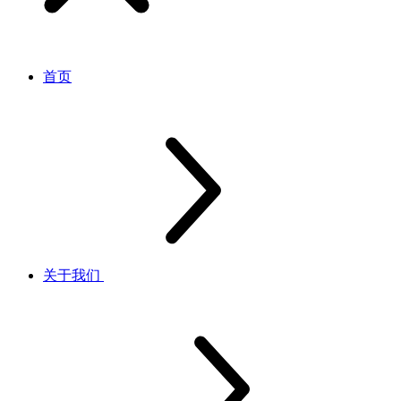
首页
关于我们