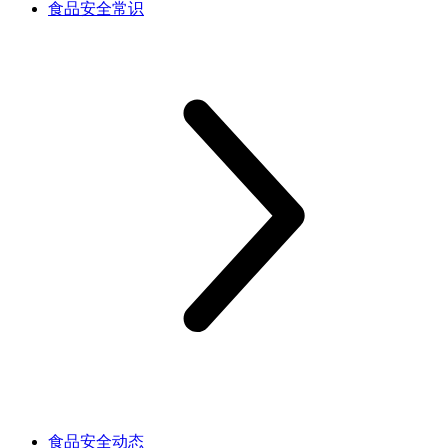
食品安全常识
食品安全动态