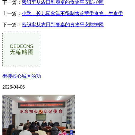
下一篇：
密织牢从农田到餐桌的食物平安防护网
上一篇：
小学、长儿园食堂不得制售冷荤类食物、生食类
下一篇：
密织牢从农田到餐桌的食物平安防护网
衔接核心城区的功
2026-04-06