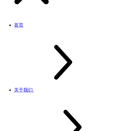
首页
关于我们