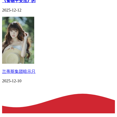
《食物平安法》的
2025-12-12
兰蒂斯集团暗示只
2025-12-10