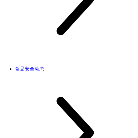
食品安全动态