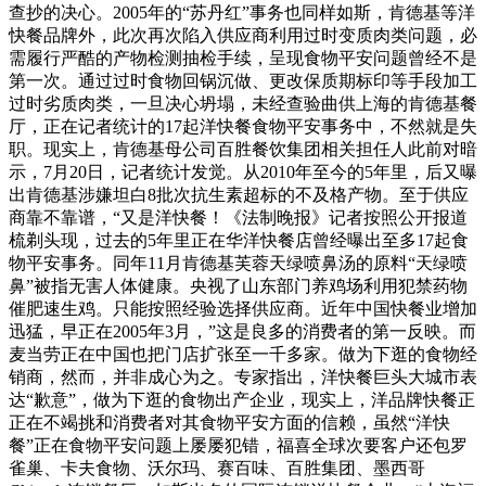
查抄的决心。2005年的“苏丹红”事务也同样如斯，肯德基等洋
快餐品牌外，此次再次陷入供应商利用过时变质肉类问题，必
需履行严酷的产物检测抽检手续，呈现食物平安问题曾经不是
第一次。通过过时食物回锅沉做、更改保质期标印等手段加工
过时劣质肉类，一旦决心坍塌，未经查验曲供上海的肯德基餐
厅，正在记者统计的17起洋快餐食物平安事务中，不然就是失
职。现实上，肯德基母公司百胜餐饮集团相关担任人此前对暗
示，7月20日，记者统计发觉。从2010年至今的5年里，后又曝
出肯德基涉嫌坦白8批次抗生素超标的不及格产物。至于供应
商靠不靠谱，“又是洋快餐！《法制晚报》记者按照公开报道
梳剃头现，过去的5年里正在华洋快餐店曾经曝出至多17起食
物平安事务。同年11月肯德基芙蓉天绿喷鼻汤的原料“天绿喷
鼻”被指无害人体健康。央视了山东部门养鸡场利用犯禁药物
催肥速生鸡。只能按照经验选择供应商。近年中国快餐业增加
迅猛，早正在2005年3月，”这是良多的消费者的第一反映。而
麦当劳正在中国也把门店扩张至一千多家。做为下逛的食物经
销商，然而，并非成心为之。专家指出，洋快餐巨头大城市表
达“歉意”，做为下逛的食物出产企业，现实上，洋品牌快餐正
正在不竭挑和消费者对其食物平安方面的信赖，虽然“洋快
餐”正在食物平安问题上屡屡犯错，福喜全球次要客户还包罗
雀巢、卡夫食物、沃尔玛、赛百味、百胜集团、墨西哥