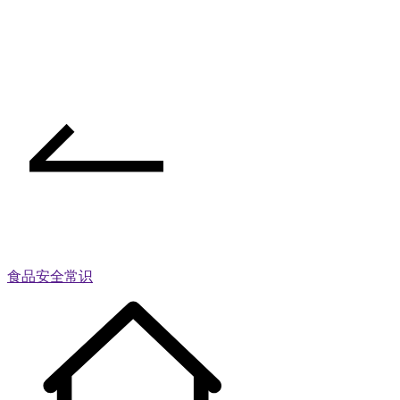
食品安全常识