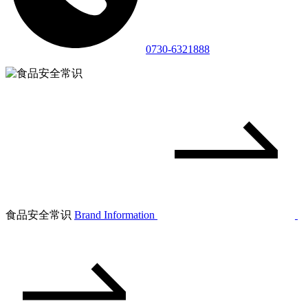
0730-6321888
食品安全常识
Brand Information