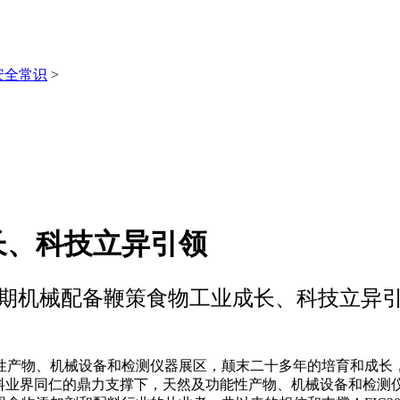
安全常识
>
长、科技立异引领
期机械配备鞭策食物工业成长、科技立异
、机械设备和检测仪器展区，颠末二十多年的培育和成长，中国国际
剂和配料业界同仁的鼎力支撑下，天然及功能性产物、机械设备和检