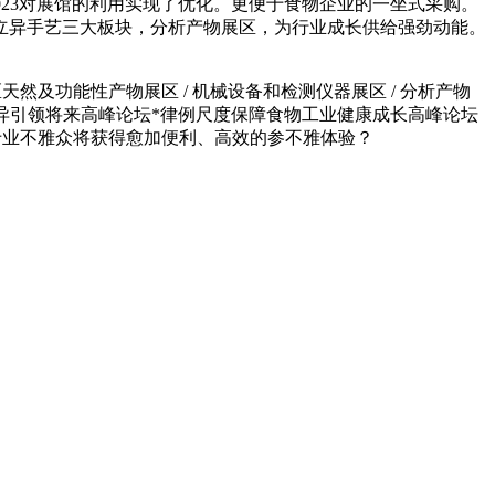
023对展馆的利用实现了优化。更便于食物企业的一坐式采购。
立异手艺三大板块，分析产物展区，为行业成长供给强劲动能。
然及功能性产物展区 / 机械设备和检测仪器展区 / 分析产物
技立异引领将来高峰论坛*律例尺度保障食物工业健康成长高峰论坛
，专业不雅众将获得愈加便利、高效的参不雅体验？