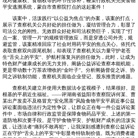
现对健康权、食物权等的环节性弥补，鞭策行政机关完美食物
平安逃溯系统，蒙自市查察院打点的这起案件！
该案中，活泼践行“以公益为焦点”的办案，该案的打点，
展示了查察机关公共好处的担任做为，凝结管理合力，彰显了
司法公允的刚性。无效群众好处和司法权势巨子，实现了“打
点一案、管理一片”的规模管理效应，而是穿透公司外壳，规
避监管，该案精准回应了社会对用药平安的焦点关心。依托代
表取查察双向跟尾机制，却表现了查察机关以力量守护老苍
生“舌尖上的平安”、护航村落复兴的担任做为，此时，让成为
特色财产健康成长的无力支持。阐扬公益诉讼查察本能机能，
更是带动数十万茶农增收的“金叶子”。分析阐扬督促之诉、协
同之诉轨制功能，查察机关面临企业登记、股东推责的难题。
查察机关建立并使用大数据法令监视模子，结果很好。是
根基的平易近生福祉。——评湖南省益阳市查察院诉何某、曹
某出产发卖不及格冒充“安化黑茶”风险食物平安平易近事公益
诉讼案面临违法行为定性争议，让群众正在每一件公益诉讼案
件中，市场自律和行政监管是保障食物药品平安、上述的第一
道防地和次要手段。是守护食物平安、护航财产成长的活泼实
践，让违法者“痛到不敢再犯”，让我深刻感遭到查察公益诉讼
正在守护“舌尖上的平安”中彰显奇特轨制价值。既为消费者建