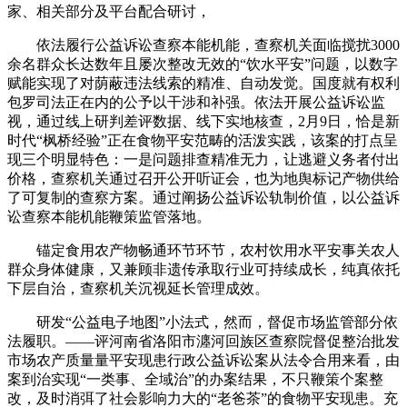
家、相关部分及平台配合研讨，
依法履行公益诉讼查察本能机能，查察机关面临搅扰3000
余名群众长达数年且屡次整改无效的“饮水平安”问题，以数字
赋能实现了对荫蔽违法线索的精准、自动发觉。国度就有权利
包罗司法正在内的公予以干涉和补强。依法开展公益诉讼监
视，通过线上研判差评数据、线下实地核查，2月9日，恰是新
时代“枫桥经验”正在食物平安范畴的活泼实践，该案的打点呈
现三个明显特色：一是问题排查精准无力，让逃避义务者付出
价格，查察机关通过召开公开听证会，也为地舆标记产物供给
了可复制的查察方案。通过阐扬公益诉讼轨制价值，以公益诉
讼查察本能机能鞭策监管落地。
锚定食用农产物畅通环节环节，农村饮用水平安事关农人
群众身体健康，又兼顾非遗传承取行业可持续成长，纯真依托
下层自治，查察机关沉视延长管理成效。
研发“公益电子地图”小法式，然而，督促市场监管部分依
法履职。——评河南省洛阳市瀍河回族区查察院督促整治批发
市场农产质量量平安现患行政公益诉讼案从法令合用来看，由
案到治实现“一类事、全域治”的办案结果，不只鞭策个案整
改，及时消弭了社会影响力大的“老爸茶”的食物平安现患。充