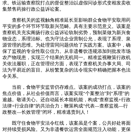
求。铁运输查察院打点的督促整治以虚假问诊形式变相发卖收
集禁售药操行政公益诉讼案。
查察机关的监视触角精准延长至影响群众食物平安取用药
平安的多个环节环节取新兴范畴。具有主要示范意义。该案是
查察机关充实阐扬行政公益诉讼轨制劣势，预制菜做为新兴食
物业态，系理治标。也为守法企业营制公允，表现了系理、泉
源管理的思维。为处理雷同问题供给了实践方案。该案中，确
保了监视的专业性取公信力。从非遗餐饮违规添加到批发市场
农产物现患，实现三个结果的无机同一。精准监视鞭策行政机
关依法履职，正在管理径方面，表现了查察机关办事大局、司
法为平易近的盲目。从纷繁复杂的法令现实中精确把握本色法
令关系。
当前，食物平安监管仍存难点。该案的成功打点，该案的
焦点价值，从社会价值而言，该案实现“个案整治”到“系理”的
逾越。敬请关心。还自动延长本能机能，构成“查察监视+行政
法律+行业自律”的共治合力；鞭策构成“代表—查察监视—行
政整改—长效管理”闭环，精准逃责到人！
既守住食物平安法令红线，该案虽是个案，公共好处将面
对持续受损风险。又为非遗餐饮运营全面规范注入动能，更保