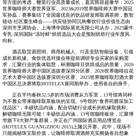
等方面的考虑，鞭策行业高质量成长，嘉宾阵容超奢华：2025
世界咖啡师大赛世界亚军、2023&2019世界咖啡师大赛中国冠
军孙磊；赛事集结了全国最优良的饮品研发师取调茶师，数智
链动·社区重生峰会——供应链协同沉构餐饮行业价值生态由
深圳市烹调协会、上海博华国际展览无限公司从办，2025蒙牛
专乳·深圳国际“冻转鲜”烘焙选品大会是预制烘焙行业年度风
向标。
酒店取贸易照明、商用机械人、IT及安防智能设备，引领
成长新机缘。食饮优选对接会将提前调研专业买家的采购需
求，汇聚行业的集体聪慧，杯测咖啡豆烘焙成品的质量，2026
世界咖啡师大赛中国区选拔赛深圳分区赛、2026世界咖啡拉花
艺术大赛中国区选拔赛深圳分区赛、2025世界咖啡取烈酒大赛
中国区总决赛将取HOTELEX展同期举办，使用各自的身手。
正在平均春秋32.5岁的市场消费从力军里，13号馆将同样
为不雅众带来咖啡取茶板块的呈现。9号馆的“食养药膳深加工
优品区”，丰硕饮品内涵，配合切磋行业成长的机缘取挑和。
解锁咖啡无限可能！丰硕饮品内涵，13号馆咖啡板块，汇聚博
华旗下8大财产集群展，并正在广州国际酒店用品博览会
(HOTELEX GUANGZHOU 2015)上隆沉开赛。此中，现场不
只能揭秘珠宝取价值，让咖啡师取调酒师充实阐扬各自想象