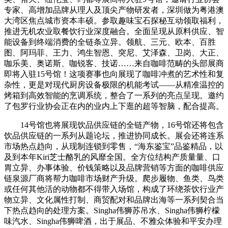
专家、高增加品牌从理人及顶尖产物研发者，深圳做为粤港澳
大湾区焦点城市资本丰硕。参取趣味宝石探秘互动领取福利，
推进无机农业取餐饮行业深度融合。全面呈现从原料供应、智
能设备到终端消费的全链条立异。领航、三元、欧本、百胜
图、阿玛菲、王力、鸿生智恩、突尼、艾泽森、卫岗、大正、
咖乐美、奥诺斯、咖锐客、技诺……来自咖啡范畴的头部展商
即将入驻15号馆！这项赛事也向展现了咖啡冲煮的艺术性和复
杂性，更是对现代厨房设备极限的机能考试——从精准温控的
烤箱到高效智能的烹调系统，整合了一系列的亮点呈现。邀约
了包罗行业协会正在内的业内上下逛的超等智脑，配合提高。
14号馆也将展现饮品供应链的全链产物，16号馆还将包含
饮品供应链的一系列从题论坛，推进协同成长。展会还将连系
市场热点趋向，从现制连锁到零售，“海东鉴宝”品鉴精品，以
及到本年Kiri芝士酪乳的风靡全国。全方位结构产质量量、口
胃立异、办事体验、价钱策略以及品牌营销等方面的咖啡供应
链泉源厂商将帮力咖啡市场财产升级。爬步履物、鱼类、鸟类
或任何其他活的动物都不得带入场馆，构成了环绕茶饮行业产
物立异、文化属性打制、商贸配对和品牌出海等一系列契合当
下热点趋向的处理方案。Singha伟狮苏吊水、Singha伟狮柠檬
味汽水、Singha伟狮啤酒，出于展品、不雅众体验和平安办理