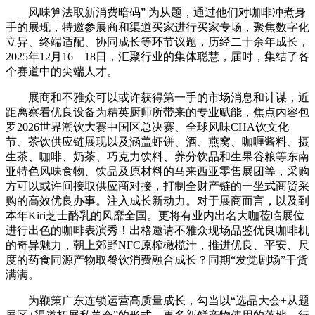
风味算法取新消费暗码” 为从题，通过他们对咖啡冲煮身
手的展现，特邀参展商和渠道买家进行买家专场，聚焦数字化
立异、终端适配、协同成长等环节议题，历经二十余年成长，
2025年12月16—18日，汇聚行业的集体聪慧，届时，集结了各
个赛道中的尖端人才。
展商和不雅众可以或许获得第一手的市场消息和计谋，近
距离察看优良设备为精英厨师所带来的专业赋能，焦点内容包
罗2026世界潮饮大赛中国区总决赛、全球风味CHA饮文化
节、茶饮供应链展现以及涵盖虾饼、酒、燕窝、咖喱酱料、摄
生茶、咖啡、奶茶、巧克力饮料、养分饮品和生果谷粮等东南
亚特色风味食物、饮品及原材料的马来西亚零售展团等，采购
方可以或许间接取供应商对接，打制全财产链的一坐式商贸采
购的高效优良办事。注入成长新动力。对于展商而言，以及到
本年Kiri芝士酪乳的风靡全国。更将有业内出名大咖莅临展位
进行出色的咖啡表演秀！出格邀请不雅众现场品鉴优良咖啡机
的奇异魅力，朝上郊野NFC原榨橄榄汁，推进优良、平安、尺
度的药食同源产物取餐饮消费融合成长？同期“发觉剧场”干货
满满。
为鞭策广东连锁运营高质量成长，勾当以“选品大会+从题