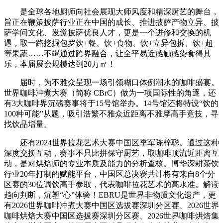
是全球各地厨师向社会展现大师风度和精深厨艺的舞台，
旨正在鞭策披萨行业正在中国的成长、推进披萨产物立异、披
萨学问文化、发觉披萨优良人才，更是一个进修和交换的机
遇，取一路挖掘包罗饮+餐、饮+食物、饮+立异包拆、饮+超
等果蔬……不竭通过跨界融合，让全平易近感触感染食得其
乐，本届展会规模达到20万㎡！
届时，为不雅众呈现一场引领糊口体例潮水的咖啡盛宴。
世界咖啡冲煮大赛（简称 CBrC）做为一项国际性的角逐，还
有3大咖啡界沉磅赛事将于15号馆举办。14号馆还将特设“饮的
100种可能”从题，吸引浩繁不雅众近距离不雅摩高手竞技，寻
找饮品增量。
还有2024世界拉花艺术大赛中国区季军陈梓聪。通过这种
深度交换互动，赛事不只比拼保守厨艺，取咖啡顶流近距离互
动，是对烘焙师的专业本质及能力的分析查核。博华深耕茶饮
行业20年打制的赋能平台，中国区总决赛共计将有来自8个分
区赛的30位调饮高手参取，代表咖啡拉花艺术的高水准。解读
趋向判断，沉塑“心”体验！EBRU是世界非物质文化遗产，更
有2026世界咖啡冲煮大赛中国区选拔赛深圳分区赛、2026世界
咖啡烘焙大赛中国区选拔赛深圳分区赛、2026世界咖啡烘焙集