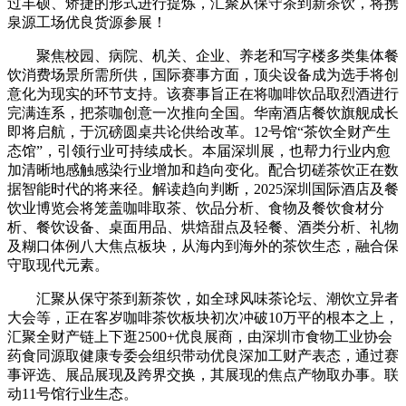
过丰硕、矫捷的形式进行提炼，汇聚从保守茶到新茶饮，将携
泉源工场优良货源参展！
聚焦校园、病院、机关、企业、养老和写字楼多类集体餐
饮消费场景所需所供，国际赛事方面，顶尖设备成为选手将创
意化为现实的环节支持。该赛事旨正在将咖啡饮品取烈酒进行
完满连系，把茶咖创意一次推向全国。华南酒店餐饮旗舰成长
即将启航，于沉磅圆桌共论供给改革。12号馆“茶饮全财产生
态馆”，引领行业可持续成长。本届深圳展，也帮力行业内愈
加清晰地感触感染行业增加和趋向变化。配合切磋茶饮正在数
据智能时代的将来径。解读趋向判断，2025深圳国际酒店及餐
饮业博览会将笼盖咖啡取茶、饮品分析、食物及餐饮食材分
析、餐饮设备、桌面用品、烘焙甜点及轻餐、酒类分析、礼物
及糊口体例八大焦点板块，从海内到海外的茶饮生态，融合保
守取现代元素。
汇聚从保守茶到新茶饮，如全球风味茶论坛、潮饮立异者
大会等，正在客岁咖啡茶饮板块初次冲破10万平的根本之上，
汇聚全财产链上下逛2500+优良展商，由深圳市食物工业协会
药食同源取健康专委会组织带动优良深加工财产表态，通过赛
事评选、展品展现及跨界交换，其展现的焦点产物取办事。联
动11号馆行业生态。