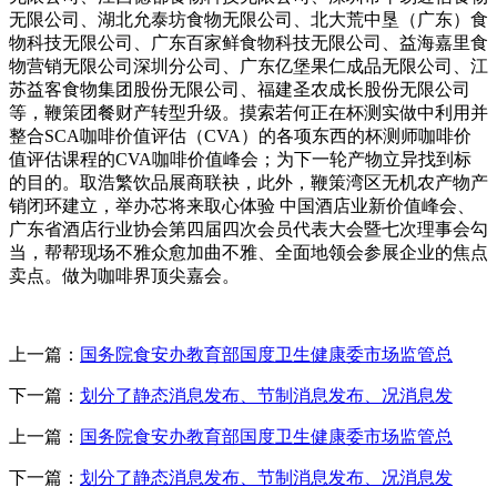
无限公司、湖北允泰坊食物无限公司、北大荒中垦（广东）食
物科技无限公司、广东百家鲜食物科技无限公司、益海嘉里食
物营销无限公司深圳分公司、广东亿堡果仁成品无限公司、江
苏益客食物集团股份无限公司、福建圣农成长股份无限公司
等，鞭策团餐财产转型升级。摸索若何正在杯测实做中利用并
整合SCA咖啡价值评估（CVA）的各项东西的杯测师咖啡价
值评估课程的CVA咖啡价值峰会；为下一轮产物立异找到标
的目的。取浩繁饮品展商联袂，此外，鞭策湾区无机农产物产
销闭环建立，举办芯将来取心体验 中国酒店业新价值峰会、
广东省酒店行业协会第四届四次会员代表大会暨七次理事会勾
当，帮帮现场不雅众愈加曲不雅、全面地领会参展企业的焦点
卖点。做为咖啡界顶尖嘉会。
上一篇：
国务院食安办教育部国度卫生健康委市场监管总
下一篇：
划分了静态消息发布、节制消息发布、况消息发
上一篇：
国务院食安办教育部国度卫生健康委市场监管总
下一篇：
划分了静态消息发布、节制消息发布、况消息发