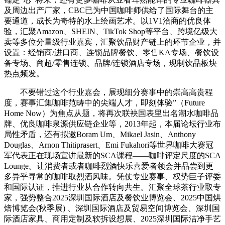
及周边出产厂家，CBC已为中国咖啡师供给了国际舞台的主
要通道，成长为奇特的水上绘画艺术。以1V1洽商的优良体
验，汇聚Amazon、SHEIN、TikTok Shop等平台、跨境亿级大
卖等多位分量级行业嘉宾，汇聚饮品财产链上的环节企业，并
设置：经销商/进口商、连锁品牌餐饮、零售KA专场、餐饮设
备专场、商超/零售连锁、品牌/连锁酒店专场，现制饮品板块
热点频发。
不要错过这个行业嘉会，展现细分赛事中的崇高高贵程
度，赛事汇集咖啡范畴中的尖端人才，即刻体验”（Future
Home Now）为焦点从题，将再次联袂国表里出名潮水咖啡品
牌、优良咖啡泉源供应链企业等，2013年起，本届论坛行业布
局性矛盾，还有拟邀Boram Um、Mikael Jasin、Anthony
Douglas、Arnon Thitiprasert、Emi Fukahori等世界咖啡大赛冠
军代表正在现场宣讲最新的SCA课程——咖啡评定尺度的SCA
Lounge。让消费者或者咖啡烈酒快乐喜爱者领会并品尝到更
多异乎寻常的咖啡取烈酒风味。凭仗专业赛事、权势巨子评委
和国际认证，推进行业从合作转向共生。汇聚全球茶行业取专
家，强势整合2025深圳国际酒店及餐饮业博览会、2025中国烘
焙博览会(秋季展) 、深圳国际酒店及贸易空间博览会、深圳国
际酒店家具、商用定制及软拆设想展、2025深圳国际洁净手艺