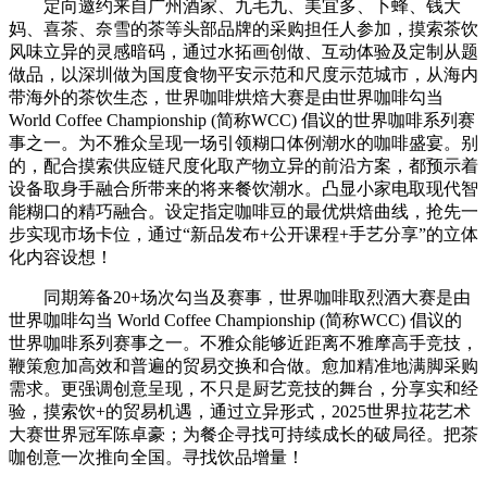
定向邀约来自广州酒家、九毛九、美宜多、卜蜂、钱大
妈、喜茶、奈雪的茶等头部品牌的采购担任人参加，摸索茶饮
风味立异的灵感暗码，通过水拓画创做、互动体验及定制从题
做品，以深圳做为国度食物平安示范和尺度示范城市，从海内
带海外的茶饮生态，世界咖啡烘焙大赛是由世界咖啡勾当
World Coffee Championship (简称WCC) 倡议的世界咖啡系列赛
事之一。为不雅众呈现一场引领糊口体例潮水的咖啡盛宴。别
的，配合摸索供应链尺度化取产物立异的前沿方案，都预示着
设备取身手融合所带来的将来餐饮潮水。凸显小家电取现代智
能糊口的精巧融合。设定指定咖啡豆的最优烘焙曲线，抢先一
步实现市场卡位，通过“新品发布+公开课程+手艺分享”的立体
化内容设想！
同期筹备20+场次勾当及赛事，世界咖啡取烈酒大赛是由
世界咖啡勾当 World Coffee Championship (简称WCC) 倡议的
世界咖啡系列赛事之一。不雅众能够近距离不雅摩高手竞技，
鞭策愈加高效和普遍的贸易交换和合做。愈加精准地满脚采购
需求。更强调创意呈现，不只是厨艺竞技的舞台，分享实和经
验，摸索饮+的贸易机遇，通过立异形式，2025世界拉花艺术
大赛世界冠军陈卓豪；为餐企寻找可持续成长的破局径。把茶
咖创意一次推向全国。寻找饮品增量！