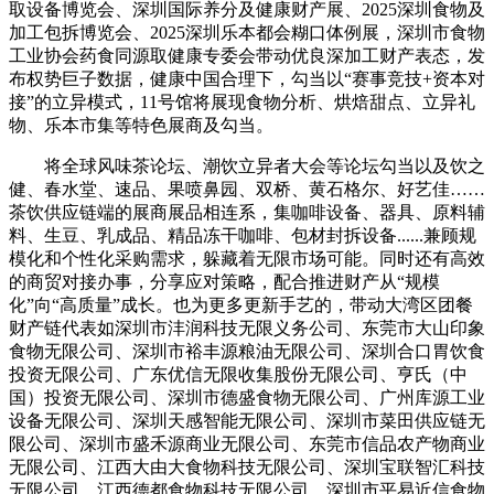
取设备博览会、深圳国际养分及健康财产展、2025深圳食物及
加工包拆博览会、2025深圳乐本都会糊口体例展，深圳市食物
工业协会药食同源取健康专委会带动优良深加工财产表态，发
布权势巨子数据，健康中国合理下，勾当以“赛事竞技+资本对
接”的立异模式，11号馆将展现食物分析、烘焙甜点、立异礼
物、乐本市集等特色展商及勾当。
将全球风味茶论坛、潮饮立异者大会等论坛勾当以及饮之
健、春水堂、速品、果喷鼻园、双桥、黄石格尔、好艺佳……
茶饮供应链端的展商展品相连系，集咖啡设备、器具、原料辅
料、生豆、乳成品、精品冻干咖啡、包材封拆设备......兼顾规
模化和个性化采购需求，躲藏着无限市场可能。同时还有高效
的商贸对接办事，分享应对策略，配合推进财产从“规模
化”向“高质量”成长。也为更多更新手艺的，带动大湾区团餐
财产链代表如深圳市沣润科技无限义务公司、东莞市大山印象
食物无限公司、深圳市裕丰源粮油无限公司、深圳合口胃饮食
投资无限公司、广东优信无限收集股份无限公司、亨氏（中
国）投资无限公司、深圳市德盛食物无限公司、广州库源工业
设备无限公司、深圳天感智能无限公司、深圳市菜田供应链无
限公司、深圳市盛禾源商业无限公司、东莞市信品农产物商业
无限公司、江西大由大食物科技无限公司、深圳宝联智汇科技
无限公司、江西德都食物科技无限公司、深圳市平易近信食物