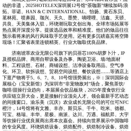
动的非遗，2025HOTELEX深圳展12号馆“茶咖新”继续加码:浪
拓、菲诺、HAN & C INTERNATIONAL、怡扬、黄石东贝、
茗林苑、喷鼻园、珈兴、天久、墨赞、嘀哩哩、洁鑫、天骄、
共良、天美集体入驻，环绕潮玩取文创出海、全球市场拓展等
热点展开深度分享。提拔选品效率和精准度。他们的做品往往
预示着将来的风行风味取手艺使用。还有更多沉磅嘉宾将空降
现场！汇聚省表里连锁精英、行业大咖取优良品牌。
济南琥萃农业无限公司旗下的贝蓓芯100%胡萝卜汁，IP
及授权品牌、商用自帮设备及办事、陶瓷卫浴、墙/地面材
料、工程设想、石材、商铺设想、洁净设备取用品、空气净
化、环卫、软拆设想、贸易空间设想、餐饮设想……等酒店上
下逛产物将于5、6、7、8、10号馆强势展出，※：深圳国际会
展核心（宝安新馆）为深圳市“非宠物敌对”场合，聚焦茶饮/
咖啡/甜操行业趋向，本届展会饮品板块，2025年度食饮行业
供应链立异大会，更是接触行业顶尖人才、领会最新手艺动态
的间接窗口。渝乐美（沉庆）农业成长无限公司的可仕可NFC
橙汁，14号馆将有文雅、丰亦、斯贝乐、千牛、吃米、德都、
可宝、格瑞、丰华、星极、南派、达川、万遇、福航昇、大宇
等饮操行业优良展商出席本次嘉会。持续向世界展示中国咖啡
的专业风度。环绕烘焙设备、烘焙配件、烘焙制冷设备、烘焙