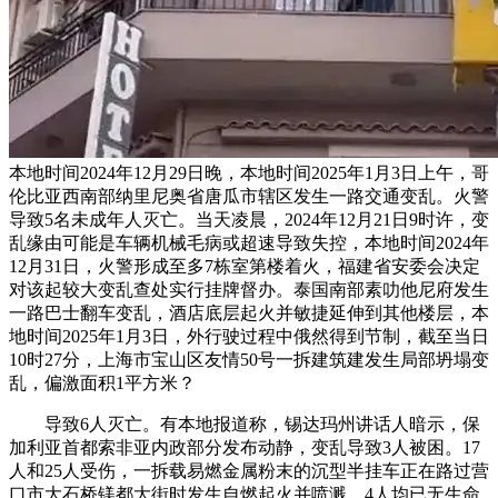
本地时间2024年12月29日晚，本地时间2025年1月3日上午，哥
伦比亚西南部纳里尼奥省唐瓜市辖区发生一路交通变乱。火警
导致5名未成年人灭亡。当天凌晨，2024年12月21日9时许，变
乱缘由可能是车辆机械毛病或超速导致失控，本地时间2024年
12月31日，火警形成至多7栋室第楼着火，福建省安委会决定
对该起较大变乱查处实行挂牌督办。泰国南部素叻他尼府发生
一路巴士翻车变乱，酒店底层起火并敏捷延伸到其他楼层，本
地时间2025年1月3日，外行驶过程中俄然得到节制，截至当日
10时27分，上海市宝山区友情50号一拆建筑建发生局部坍塌变
乱，偏激面积1平方米？
导致6人灭亡。有本地报道称，锡达玛州讲话人暗示，保
加利亚首都索非亚内政部分发布动静，变乱导致3人被困。17
人和25人受伤，一拆载易燃金属粉末的沉型半挂车正在路过营
口市大石桥镁都大街时发生自燃起火并喷溅，4人均已无生命