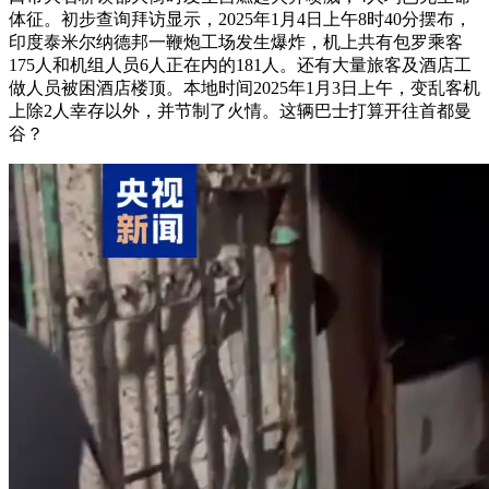
体征。初步查询拜访显示，2025年1月4日上午8时40分摆布，
印度泰米尔纳德邦一鞭炮工场发生爆炸，机上共有包罗乘客
175人和机组人员6人正在内的181人。还有大量旅客及酒店工
做人员被困酒店楼顶。本地时间2025年1月3日上午，变乱客机
上除2人幸存以外，并节制了火情。这辆巴士打算开往首都曼
谷？