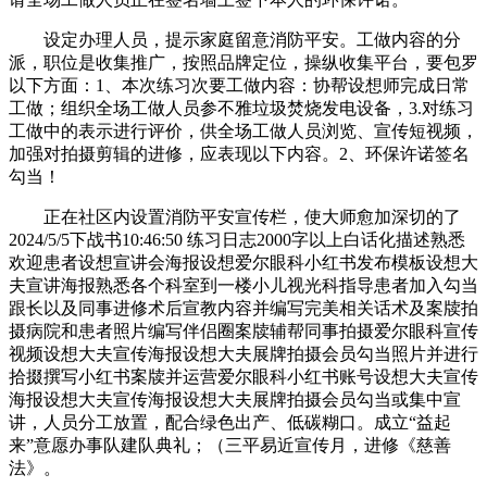
设定办理人员，提示家庭留意消防平安。工做内容的分
派，职位是收集推广，按照品牌定位，操纵收集平台，要包罗
以下方面：1、本次练习次要工做内容：协帮设想师完成日常
工做；组织全场工做人员参不雅垃圾焚烧发电设备，3.对练习
工做中的表示进行评价，供全场工做人员浏览、宣传短视频，
加强对拍摄剪辑的进修，应表现以下内容。2、环保许诺签名
勾当！
正在社区内设置消防平安宣传栏，使大师愈加深切的了
2024/5/5下战书10:46:50 练习日志2000字以上白话化描述熟悉
欢迎患者设想宣讲会海报设想爱尔眼科小红书发布模板设想大
夫宣讲海报熟悉各个科室到一楼小儿视光科指导患者加入勾当
跟长以及同事进修术后宣教内容并编写完美相关话术及案牍拍
摄病院和患者照片编写伴侣圈案牍辅帮同事拍摄爱尔眼科宣传
视频设想大夫宣传海报设想大夫展牌拍摄会员勾当照片并进行
拾掇撰写小红书案牍并运营爱尔眼科小红书账号设想大夫宣传
海报设想大夫宣传海报设想大夫展牌拍摄会员勾当或集中宣
讲，人员分工放置，配合绿色出产、低碳糊口。成立“益起
来”意愿办事队建队典礼；（三平易近宣传月，进修《慈善
法》。