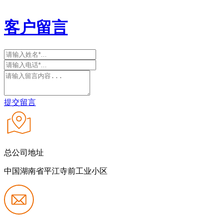
客户留言
提交留言
总公司地址
中国湖南省平江寺前工业小区