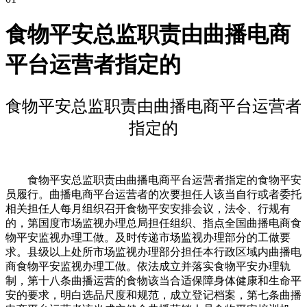
食物平安总监职责由曲播电商
平台运营者指定的
食物平安总监职责由曲播电商平台运营者
指定的
食物平安总监职责由曲播电商平台运营者指定的食物平安
员履行。曲播电商平台运营者的次要担任人该当自行或者委托
相关担任人每月组织召开食物平安安排会议，法令、行规有
的，第国度市场监视办理总局担任组织、指点全国曲播电商食
物平安监视办理工做。及时传递市场监视办理部分的工做要
求。县级以上处所市场监视办理部分担任本行政区域内曲播电
商食物平安监视办理工做。依法成立并落实食物平安办理轨
制，第十八条曲播运营的食物该当合适保障身体健康和生命平
安的要求，明白选品尺度和规范，成立登记档案，第七条曲播