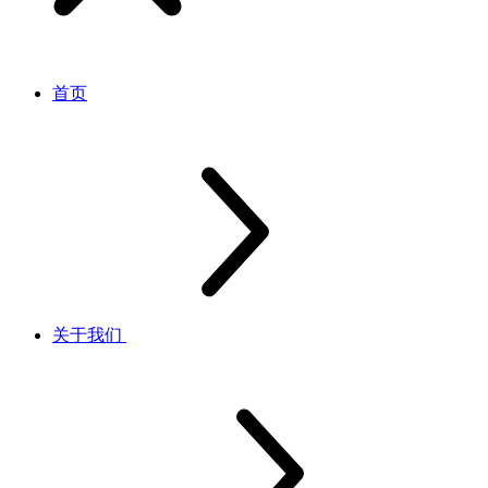
首页
关于我们