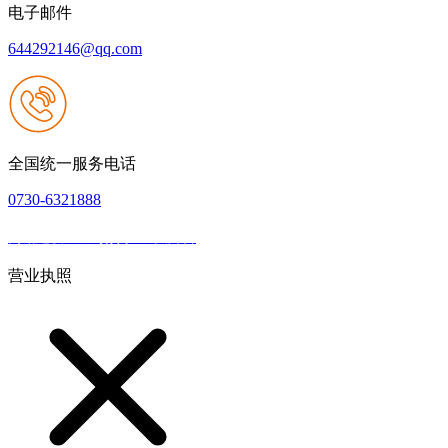
电子邮件
644292146@qq.com
全国统一服务电话
0730-6321888
网站建设：壹号娱乐NG大舞台
|
网站地图
本网站支持IPV6
营业执照