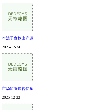
本法子食物出产运
2025-12-24
市场监管局督促食
2025-12-22