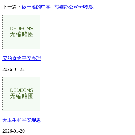
下一篇：
做一名的中学...熊猫办公Word模板
应的食物平安办理
2026-01-22
无卫生和平安现患
2026-01-20