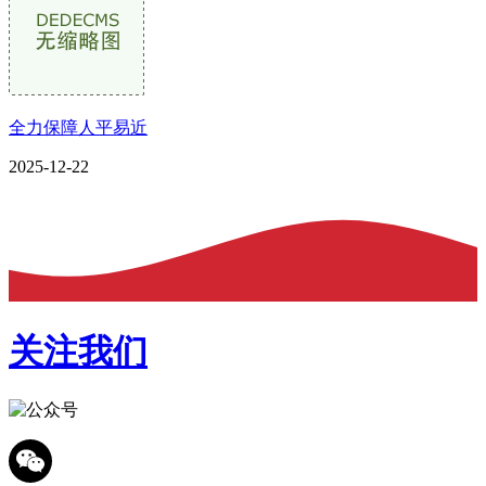
全力保障人平易近
2025-12-22
关注我们