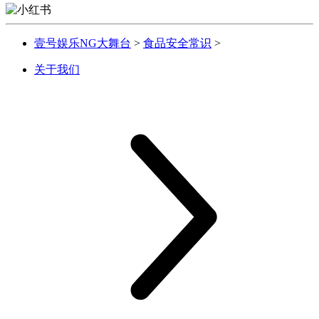
壹号娱乐NG大舞台
>
食品安全常识
>
关于我们