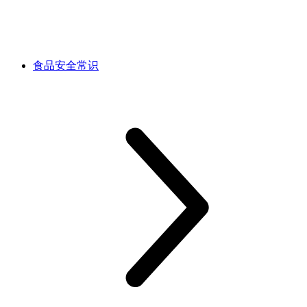
食品安全常识