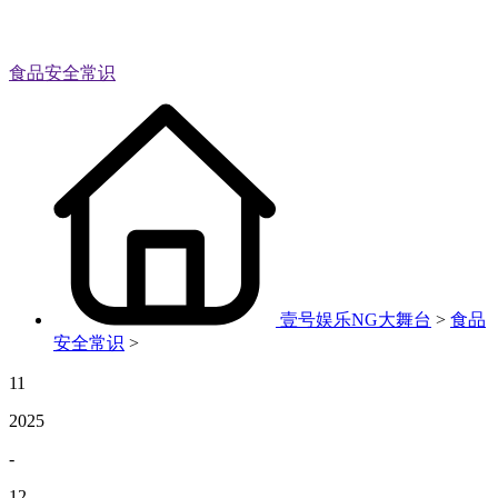
食品安全常识
壹号娱乐NG大舞台
>
食品
安全常识
>
11
2025
-
12