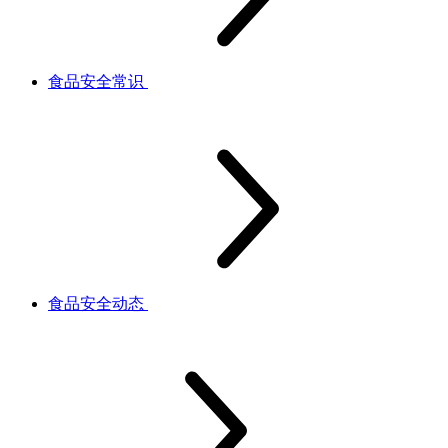
食品安全常识
食品安全动态