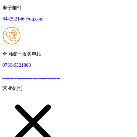
电子邮件
644292146@qq.com
全国统一服务电话
0730-6321888
网站建设：壹号娱乐NG大舞台
|
网站地图
本网站支持IPV6
营业执照