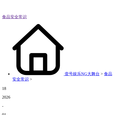
食品安全常识
壹号娱乐NG大舞台
>
食品
安全常识
>
18
2026
-
01