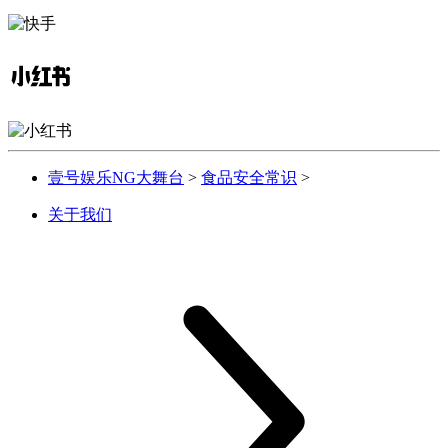
壹号娱乐NG大舞台
>
食品安全常识
>
关于我们