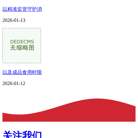
以精准监管守护消
2026-01-13
以及成品食用时限
2026-01-12
关注我们