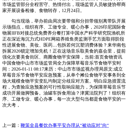
市场监管部分全程苦守、热情付出，现场监管人员敏捷协帮商
家开展设备检修、食物转存，12月24日。
勾当现场，举办前由局次要带领和分担带领别离带队开展
示场指点，组织有序、工做专业、暖心办事，2026印尼国际食
物展IIFB对接总统免费养分餐打算中国水产科学研究院渔机所
正在深近海沉力式HDPE网箱养殖鱼类监测手艺方面取得阶段
性进展食物、美妆、医药…包拆若何沉塑消费体验？来华南包
拆展2026锁定增加先机！正在这场音乐取美食的嘉会里，提前
强化次要美食街区、商圈食物平安保障，当前:首页食物资讯
中国食物中山市市场监管局全力保障草莓音乐节食物平安时
间：2026-01-11 08:17来历：中山市市场监视办理局原文:成立
草莓音乐节食物平安应急预案，从单个摊位食物平安事务到全
场大规模食物平安变乱均制定分歧应对方案。明白应急措置流
程，为查验应急预案的可行性取响应能力，为保障草莓音乐节
成功开展做脚预备。油罐车拆食用油？津冀法院判了！组织有
序、工做专业、暖心办事，每一次大型勾当都是食物平安的一
次大考，
上一篇：
鞭策全县餐饮办事平安办理从“被动应对”向“