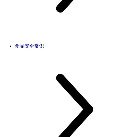
食品安全常识