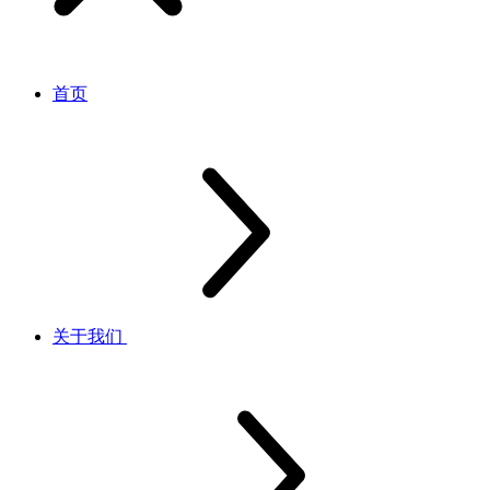
首页
关于我们