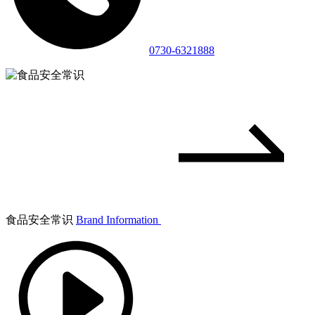
0730-6321888
食品安全常识
Brand Information