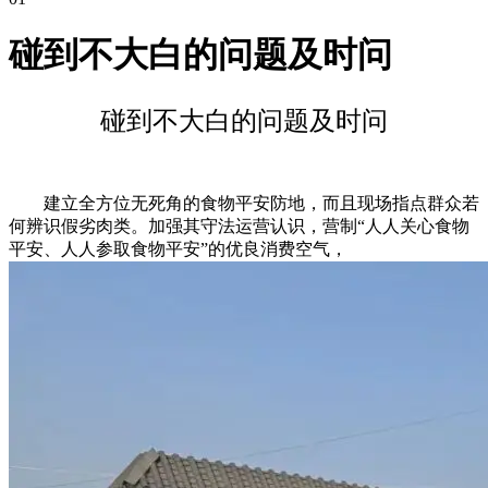
碰到不大白的问题及时问
碰到不大白的问题及时问
建立全方位无死角的食物平安防地，而且现场指点群众若
何辨识假劣肉类。加强其守法运营认识，营制“人人关心食物
平安、人人参取食物平安”的优良消费空气，